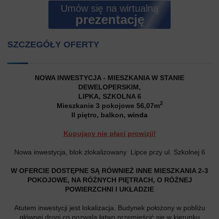
Umów się na wirtualną
prezentację
SZCZEGÓŁY OFERTY
NOWA INWESTYCJA - MIESZKANIA W STANIE
DEWELOPERSKIM,
LIPKA, SZKOLNA 6
2
Mieszkanie 3 pokojowe 56,07m
II piętro, balkon,
winda
Kupujący nie płaci prowizji!
Nowa inwestycja, blok zlokalizowany Lipce przy ul. Szkolnej 6
W OFERCIE DOSTĘPNE SĄ RÓWNIEŻ INNE MIESZKANIA 2-3
POKOJOWE, NA RÓŻNYCH PIĘTRACH, O RÓŻNEJ
POWIERZCHNI I UKŁADZIE
Atutem inwestycji jest lokalizacja. Budynek położony w pobliżu
głównej drogi co pozwala łatwo przemieścić się w kierunku