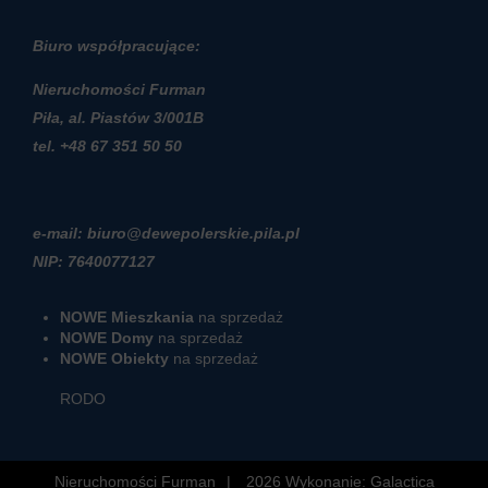
Biuro współpracujące:
Nieruchomości Furman
Piła, al. Piastów 3/001B
t
el. +48 67 351 50 50
e-mail: biuro@dewepolerskie.pila.pl
NIP: 7640077127
NOWE Mieszkania
na sprzedaż
NOWE Domy
na sprzedaż
NOWE Obiekty
na sprzedaż
RODO
Nieruchomości Furman
2026
Wykonanie:
Galactica