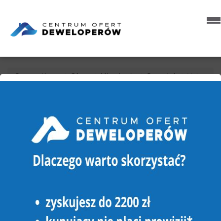
Strona główna
Oferty
Mieszkania
Sprzedaż
Lipka
MIESZKANIE NA SPRZEDAŻ
LIPKA