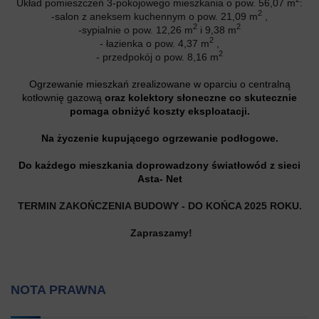
Układ pomieszczeń 3-pokojowego mieszkania o pow. 56,07 m
:
2
-salon z aneksem kuchennym o pow. 21,09 m
,
2
2
-sypialnie o pow. 12,26 m
i 9,38 m
2
- łazienka o pow. 4,37 m
,
2
- przedpokój o pow. 8,16 m
Ogrzewanie mieszkań zrealizowane w oparciu o centralną
kotłownię gazową
oraz kolektory słoneczne co skutecznie
pomaga obniżyć koszty eksploatacji.
Na życzenie kupującego ogrzewanie podłogowe.
Do każdego mieszkania doprowadzony światłowód z sieci
Asta- Net
TERMIN ZAKOŃCZENIA BUDOWY - DO KOŃCA 2025 ROKU.
Zapraszamy!
NOTA PRAWNA