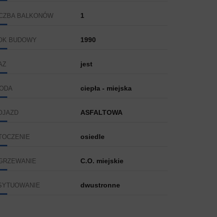
1
ICZBA BALKONÓW
1990
OK BUDOWY
jest
AZ
ciepła - miejska
ODA
ASFALTOWA
OJAZD
osiedle
TOCZENIE
C.O. miejskie
GRZEWANIE
dwustronne
SYTUOWANIE