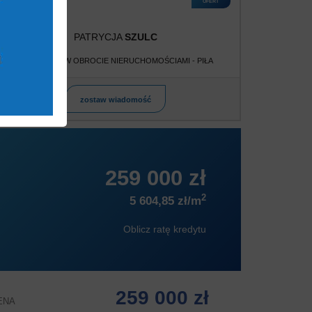
OFERT
PATRYCJA
SZULC
POŚREDNIK W OBROCIE NIERUCHOMOŚCIAMI - PIŁA
zostaw wiadomość
259 000 zł
2
5 604,85 zł/m
Oblicz ratę kredytu
259 000 zł
ENA