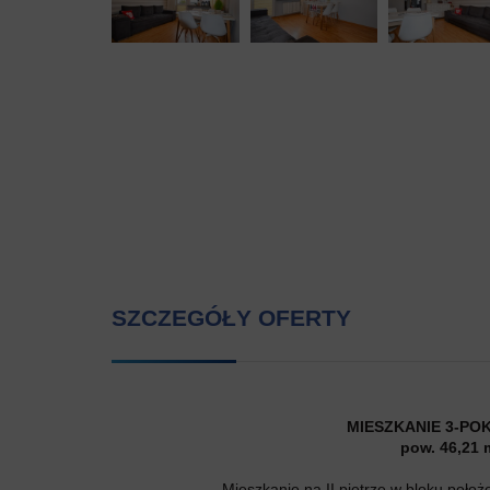
SZCZEGÓŁY OFERTY
MIESZKANIE 3-PO
pow. 46,21 
Mieszkanie na II piętrze w bloku poło