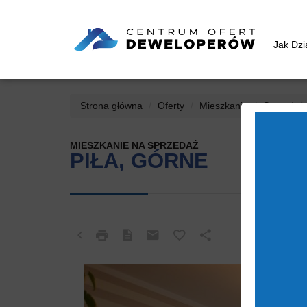
Jak Dz
Strona główna
Oferty
Mieszkania
Sprzedaż
MIESZKANIE NA SPRZEDAŻ
PIŁA, GÓRNE