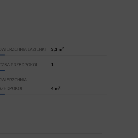
2
3,3 m
OWIERZCHNIA ŁAZIENKI
1
ICZBA PRZEDPOKOI
OWIERZCHNIA
2
4 m
RZEDPOKOI