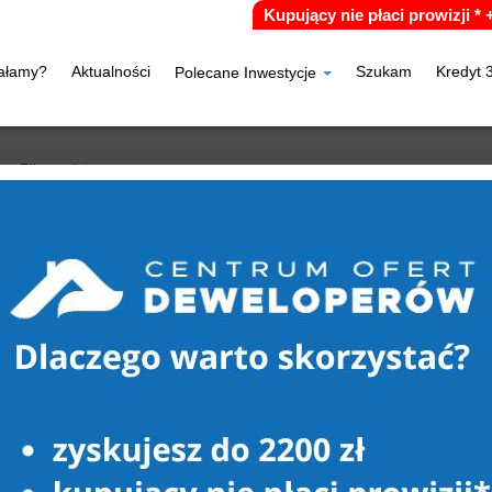
Kupujący nie płaci prowizji *
iałamy?
Aktualności
Szukam
Kredyt 
Polecane Inwestycje
Piła
Górne