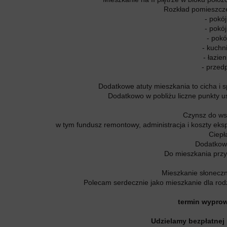
Rozkład pomieszczeń
- pokó
- pokó
- pokó
- kuchn
- łazie
- przed
Dodatkowe atuty mieszkania to cicha i s
Dodatkowo w pobliżu liczne punkty u
Czynsz do ws
w tym fundusz remontowy, administracja i koszty eksp
Ciepł
Dodatkowo
Do mieszkania przy
Mieszkanie słoneczn
Polecam serdecznie jako mieszkanie dla rodz
termin wyprow
Udzielamy bezpłatnej