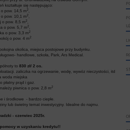
P
 kształtuje się następująco:
2
j o pow. 14,5 m
,
2
j o pow. 10,1 m
,
P
2
j o pow. 8,5 m
,
U
2
ia o pow. 5,7 m
,
2
nka o pow. 3,3 m
2
pokój o pow. 4 m
L
pokojna okolica, miejsca postojowe przy budynku.
sługowo- handlowe, szkoła, Park, Ars Medical.
R
pólnoty to
830 zł/ 2 os.
S
loatacji. zaliczka na ogrzewanie, wodę, wywóz nieczystości, itd
a woda miejska
 płatny prąd i gaz.
2
należy piwnica o pow. 2,8 m
e i środkowe - bardzo ciepłe.
iny lub świetny temat inwestycyjny. Idealne do najmu.
adzki - czerwiec 2025r.
O
 pomocy w uzyskaniu kredytu!!