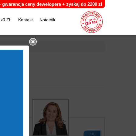
 +
g
warancja ceny dewelopera +
z
yskaj do 2200 zł
3x0 ZŁ
Kontakt
Notatnik
10