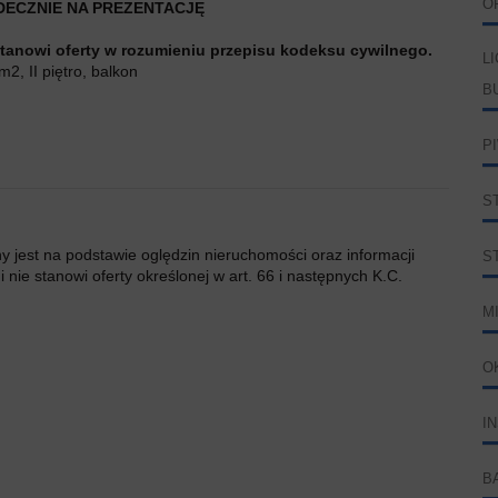
O
ECZNIE NA PREZENTACJĘ
stanowi oferty w rozumieniu przepisu kodeksu cywilnego.
L
, II piętro, balkon
B
P
S
ny jest na podstawie oględzin nieruchomości oraz informacji
S
 nie stanowi oferty określonej w art. 66 i następnych K.C.
M
O
I
B