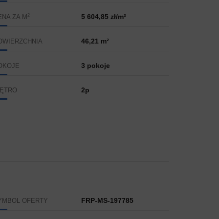
2
5 604,85 zł/m²
ENA ZA M
46,21 m²
OWIERZCHNIA
3 pokoje
OKOJE
2p
IĘTRO
FRP-MS-197785
YMBOL OFERTY