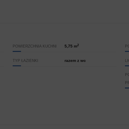
2
5,75 m
POWIERZCHNIA KUCHNI
P
razem z wc
TYP ŁAZIENKI
L
P
P