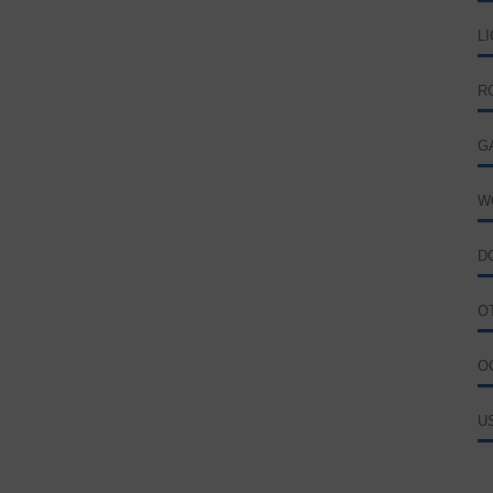
L
R
G
W
D
O
O
U