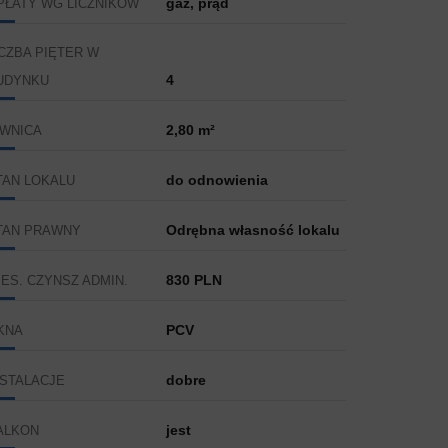
gaz, prąd
PŁATY WG LICZNIKÓW
ICZBA PIĘTER W
4
UDYNKU
2,80 m²
IWNICA
do odnowienia
TAN LOKALU
Odrębna własność lokalu
TAN PRAWNY
830 PLN
IES. CZYNSZ ADMIN.
PCV
KNA
dobre
NSTALACJE
jest
ALKON