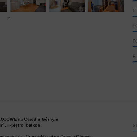
C
P
P
P
KOJOWE na Osiedlu Górnym
2
m
, II-piętro, balkon
S
żonym przy ul. Grunwaldzkiej na Osiedlu Górnym.