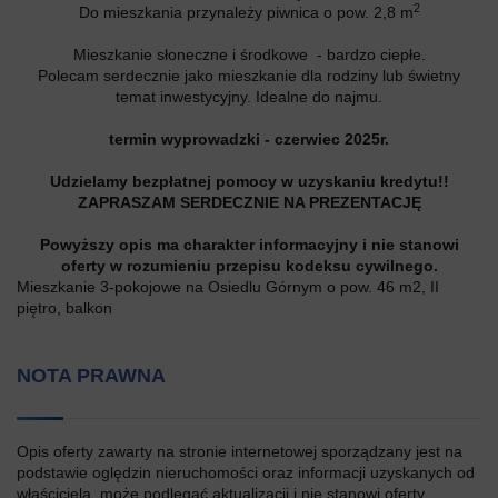
2
Do mieszkania przynależy piwnica o pow. 2,8 m
Mieszkanie słoneczne i środkowe - bardzo ciepłe.
Polecam serdecznie jako mieszkanie dla rodziny lub świetny
temat inwestycyjny. Idealne do najmu.
termin wyprowadzki - czerwiec 2025r.
Udzielamy bezpłatnej pomocy w uzyskaniu kredytu!!
ZAPRASZAM SERDECZNIE NA PREZENTACJĘ
Powyższy opis ma charakter informacyjny i nie stanowi
oferty w rozumieniu przepisu kodeksu cywilnego.
Mieszkanie 3-pokojowe na Osiedlu Górnym o pow. 46 m2, II
piętro, balkon
NOTA PRAWNA
Opis oferty zawarty na stronie internetowej sporządzany jest na
podstawie oględzin nieruchomości oraz informacji uzyskanych od
właściciela, może podlegać aktualizacji i nie stanowi oferty