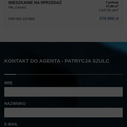
MIESZKANIE NA SPRZEDAŻ
2 pokoje
2
47,89 m
Piła, Zamość
2
5 637,92 zł/m
270 000 zł
FRP-MS-197989
KONTAKT DO AGENTA - PATRYCJA SZULC
IMIĘ
NAZWISKO
E-MAIL