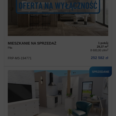
MIESZKANIE NA SPRZEDAŻ
1 pokój
2
29,37 m
Piła
2
8 600,00 zł/m
252 582 zł
FRP-MS-194771
SPRZEDANE