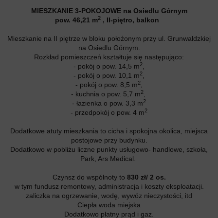
MIESZKANIE 3-POKOJOWE na Osiedlu Górnym
2
pow. 46,21 m
, II-piętro, balkon
Mieszkanie na II piętrze w bloku położonym przy ul. Grunwaldzkiej
na Osiedlu Górnym.
Rozkład pomieszczeń kształtuje się następująco:
2
- pokój o pow. 14,5 m
,
2
- pokój o pow. 10,1 m
,
2
- pokój o pow. 8,5 m
,
2
- kuchnia o pow. 5,7 m
,
2
- łazienka o pow. 3,3 m
2
- przedpokój o pow. 4 m
Dodatkowe atuty mieszkania to cicha i spokojna okolica, miejsca
postojowe przy budynku.
Dodatkowo w pobliżu liczne punkty usługowo- handlowe, szkoła,
Park, Ars Medical.
Czynsz do wspólnoty to
830 zł/ 2 os.
w tym fundusz remontowy, administracja i koszty eksploatacji.
zaliczka na ogrzewanie, wodę, wywóz nieczystości, itd
Ciepła woda miejska
Dodatkowo płatny prąd i gaz.