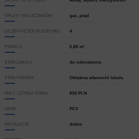
wodę, wywóz nieczystości
OPŁATY W CZYNSZU
gaz, prąd
OPŁATY WG LICZNIKÓW
4
LICZBA PIĘTER W BUDYNKU
2,80 m²
PIWNICA
do odnowienia
STAN LOKALU
Odrębna własność lokalu
STAN PRAWNY
830 PLN
MIES. CZYNSZ ADMIN.
PCV
OKNA
dobre
INSTALACJE