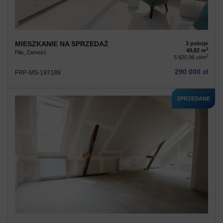
MIESZKANIE NA SPRZEDAŻ
3 pokoje
2
49,82 m
Piła, Zamość
2
5 820,96 zł/m
290 000 zł
FRP-MS-197189
SPRZEDANE