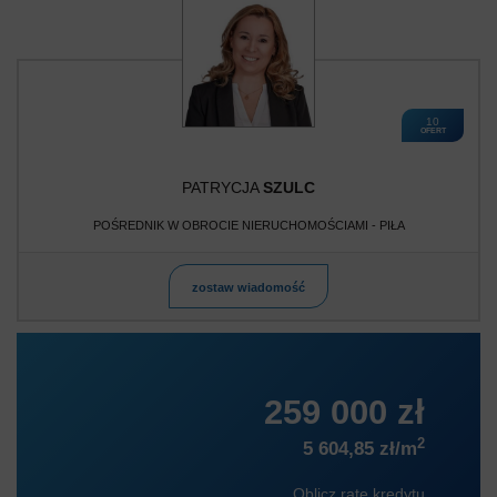
10
OFERT
PATRYCJA
SZULC
POŚREDNIK W OBROCIE NIERUCHOMOŚCIAMI - PIŁA
zostaw wiadomość
259 000 zł
2
5 604,85 zł/m
Oblicz ratę kredytu