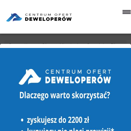
Strona główna
Oferty
Mieszkania
Sprzedaż
Piła
Górne
MIESZKANIE NA SPRZEDAŻ
PIŁA, GÓRNE