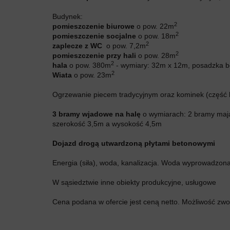
Budynek:
2
pomieszczenie biurowe
o pow. 22m
2
pomieszczenie socjalne
o pow. 18m
2
zaplecze z WC
o pow. 7,2m
2
pomieszczenie przy hali
o pow. 28m
2
hala
o pow. 380m
- wymiary: 32m x 12m, posadzka 
2
Wiata
o pow. 23m
Ogrzewanie piecem tradycyjnym oraz kominek (część bi
3 bramy wjadowe na halę
o wymiarach: 2 bramy maj
szerokość 3,5m a wysokość 4,5m
Dojazd drogą utwardzoną płytami betonowymi
Energia (siła), woda, kanalizacja. Woda wyprowadzona
W sąsiedztwie inne obiekty produkcyjne, usługowe
Cena podana w ofercie jest ceną netto. Możliwość zwo