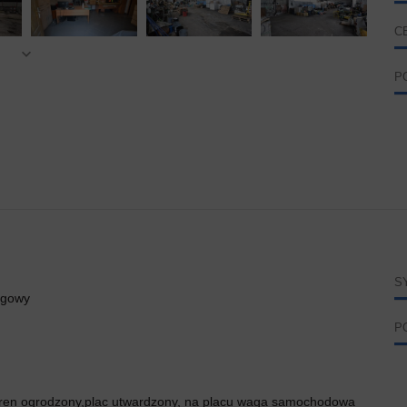
C
P
S
ugowy
P
eren ogrodzony,plac utwardzony, na placu waga samochodowa