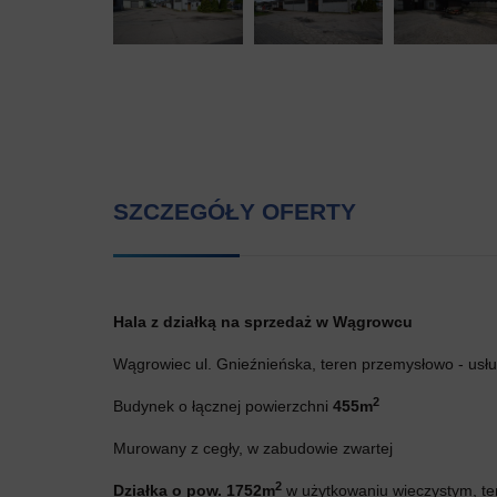
SZCZEGÓŁY OFERTY
Hala z działką na sprzedaż w Wągrowcu
Wągrowiec ul. Gnieźnieńska, teren przemysłowo - usł
2
Budynek o łącznej powierzchni
455m
Murowany z cegły, w zabudowie zwartej
2
Działka o pow. 1752m
w użytkowaniu wieczystym, t