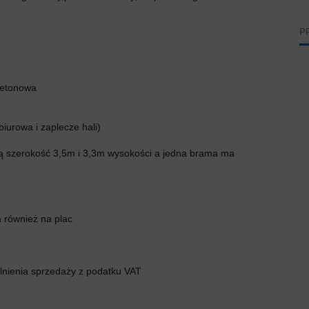
P
betonowa
urowa i zaplecze hali)
ą szerokość 3,5m i 3,3m wysokości a jedna brama ma
 również na plac
lnienia sprzedaży z podatku VAT