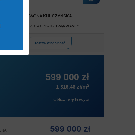
OFERT
IWONA
KULCZYŃSKA
DYREKTOR ODDZIAŁU WĄGROWIEC
zostaw wiadomość
599 000 zł
2
1 316,48 zł/m
Oblicz ratę kredytu
599 000 zł
ENA