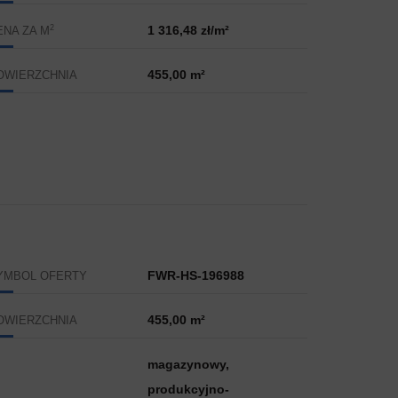
2
1 316,48 zł/m²
ENA ZA M
455,00 m²
OWIERZCHNIA
FWR-HS-196988
YMBOL OFERTY
455,00 m²
OWIERZCHNIA
magazynowy,
produkcyjno-