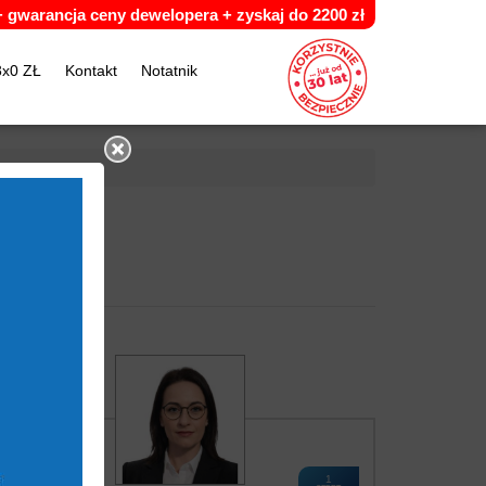
 +
g
warancja ceny dewelopera +
z
yskaj do 2200 zł
3x0 ZŁ
Kontakt
Notatnik
1