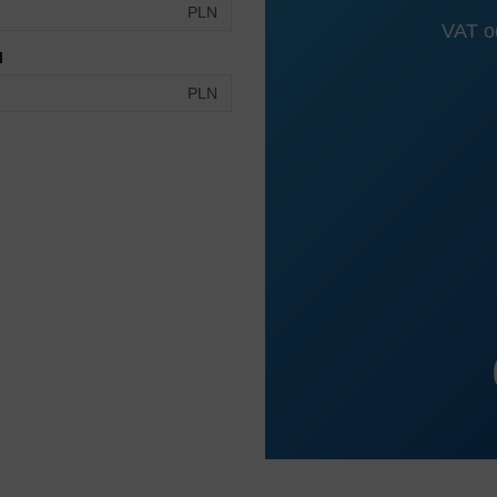
PLN
VAT od
I
PLN