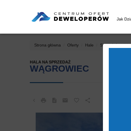
Jak Dz
Strona główna
Oferty
Hale
Sprzedaż
Wąg
HALA NA SPRZEDAŻ
WĄGROWIEC