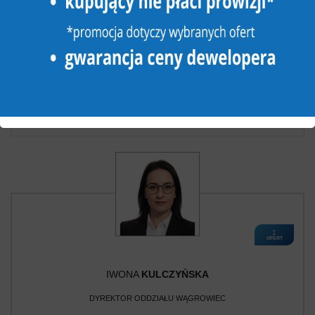
DOM NA SPRZEDAŻ
4 pokoje
2
103,00 m
Wągrowiec
2
7 077,67 zł/m
729 000 zł
FWR-DS-199214
1
OFERT
IWONA
KULCZYŃSKA
DYREKTOR ODDZIAŁU WĄGROWIEC