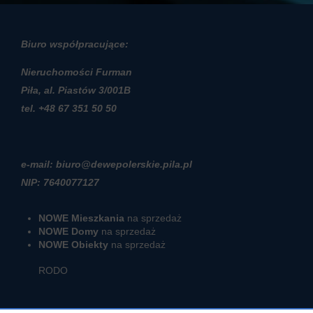
Biuro współpracujące:
Nieruchomości Furman
Piła, al. Piastów 3/001B
t
el. +48 67 351 50 50
e-mail: biuro@dewepolerskie.pila.pl
NIP: 7640077127
NOWE Mieszkania
na sprzedaż
NOWE Domy
na sprzedaż
NOWE Obiekty
na sprzedaż
RODO