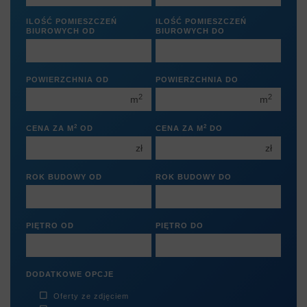
1 pokój
1 pokój
ILOŚĆ POMIESZCZEŃ
ILOŚĆ POMIESZCZEŃ
BIUROWYCH OD
BIUROWYCH DO
2 pokoje
2 pokoje
3 pokoje
3 pokoje
1
1
4 pokoje
4 pokoje
POWIERZCHNIA OD
POWIERZCHNIA DO
2
2
2
2
5 pokoi
m
5 pokoi
m
3
3
6 pokoi
6 pokoi
2
2
CENA ZA M
OD
CENA ZA M
DO
4
4
zł
zł
5
5
6
ROK BUDOWY OD
ROK BUDOWY DO
6
PIĘTRO OD
PIĘTRO DO
DODATKOWE OPCJE
Oferty ze zdjęciem