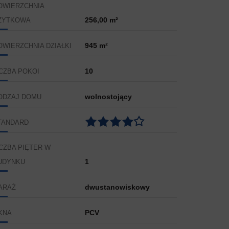
OWIERZCHNIA
256,00 m²
ŻYTKOWA
945 m²
OWIERZCHNIA DZIAŁKI
10
ICZBA POKOI
wolnostojący
ODZAJ DOMU
TANDARD
ICZBA PIĘTER W
1
UDYNKU
dwustanowiskowy
ARAŻ
PCV
KNA