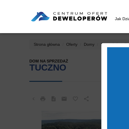
Jak Dz
Strona główna
Oferty
Domy
Sprzedaż
Tu
DOM NA SPRZEDAŻ
TUCZNO