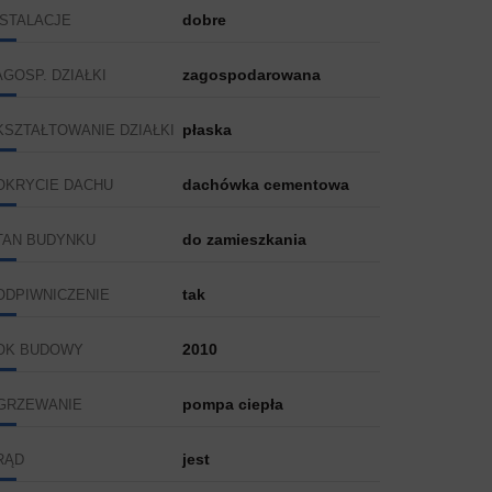
dobre
NSTALACJE
zagospodarowana
AGOSP. DZIAŁKI
płaska
KSZTAŁTOWANIE DZIAŁKI
dachówka cementowa
OKRYCIE DACHU
do zamieszkania
TAN BUDYNKU
tak
ODPIWNICZENIE
2010
OK BUDOWY
pompa ciepła
GRZEWANIE
jest
RĄD