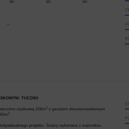
C
P
P
ISKOWYM- TUCZNO
S
2
wierzchni użytkowej 256m
z garażem dwustanowiskowym
2
 945m
.
P
dywidualnego projektu. Ściany wykonane z suporeksu