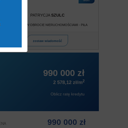
OFERT
PATRYCJA
SZULC
POŚREDNIK W OBROCIE NIERUCHOMOŚCIAMI - PIŁA
zostaw wiadomość
990 000 zł
2
2 578,12 zł/m
Oblicz ratę kredytu
990 000 zł
ENA