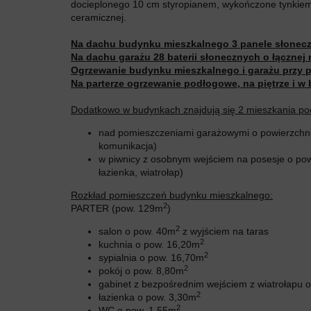
docieplonego 10 cm styropianem, wykończone tynkie
ceramicznej.
Na dachu budynku mieszkalnego 3 panele słonecz
Na dachu garażu 28 baterii słonecznych o łącznej
Ogrzewanie budynku mieszkalnego i garażu przy 
Na parterze ogrzewanie podłogowe, na piętrze i w
Dodatkowo w budynkach znajdują się 2 mieszkania p
nad pomieszczeniami garażowymi o powierzchn
komunikacja)
w piwnicy z osobnym wejściem na posesje o po
łazienka, wiatrołap)
Rozkład pomieszczeń budynku mieszkalnego:
2
PARTER (pow. 129m
)
2
salon o pow. 40m
z wyjściem na taras
2
kuchnia o pow. 16,20m
2
sypialnia o pow. 16,70m
2
pokój o pow. 8,80m
gabinet z bezpośrednim wejściem z wiatrołapu 
2
łazienka o pow. 3,30m
2
WC o pow. 1,55m