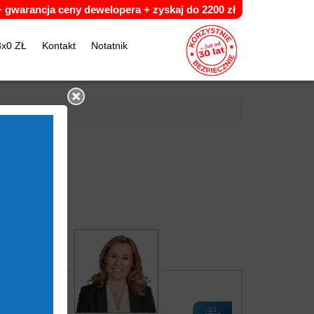
 +
g
warancja ceny dewelopera +
z
yskaj do 2200 zł
3x0 ZŁ
Kontakt
Notatnik
10