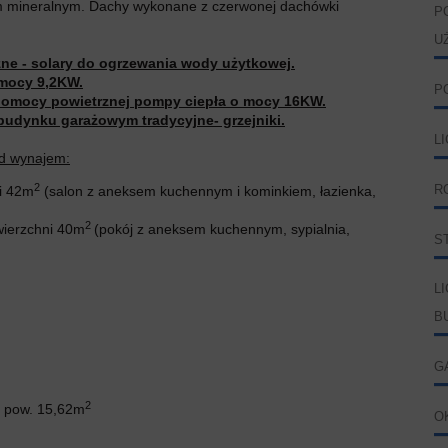
m mineralnym. Dachy wykonane z czerwonej dachówki
P
U
ne - solary do ogrzewania wody użytkowej.
 mocy 9,2KW.
P
pomocy powietrznej pompy ciepła o mocy 16KW.
 budynku garażowym tradycyjne- grzejniki.
L
od wynajem:
2
i 42m
(salon z aneksem kuchennym i kominkiem, łazienka,
R
2
wierzchni 40m
(pokój z aneksem kuchennym, sypialnia,
S
L
B
G
2
o pow. 15,62m
O