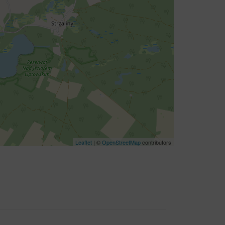
Leaflet
| ©
OpenStreetMap
contributors