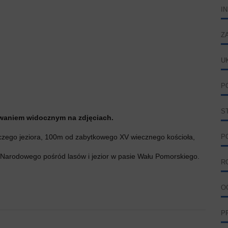
I
Z
U
P
S
waniem widocznym na zdjęciach.
zego jeziora, 100m od zabytkowego XV wiecznego kościoła,
P
Narodowego pośród lasów i jezior w pasie Wału Pomorskiego.
R
O
P