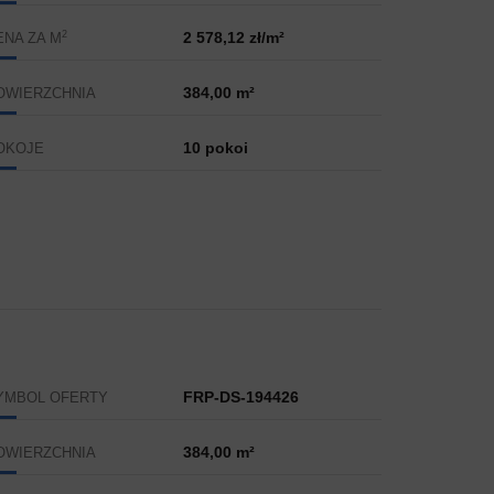
2
2 578,12 zł/m²
ENA ZA M
384,00 m²
OWIERZCHNIA
10 pokoi
OKOJE
FRP-DS-194426
YMBOL OFERTY
384,00 m²
OWIERZCHNIA