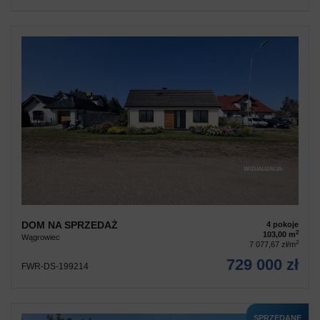
DOM NA SPRZEDAŻ
4 pokoje
2
103,00 m
Wągrowiec
2
7 077,67 zł/m
729 000 zł
FWR-DS-199214
SPRZEDANE