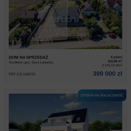
DOM NA SPRZEDAŻ
6 pokoi
2
122,80 m
Szydłowo (gw), Stara Łubianka
2
3 249,19 zł/m
399 000 zł
FRP-DS-198533
OFERTA NA WYŁĄCZNOŚĆ