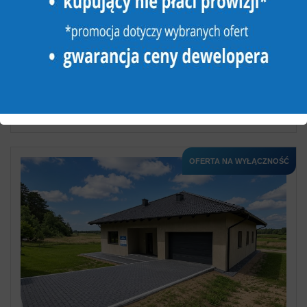
DOM NA SPRZEDAŻ
4 pokoje
2
100,20 m
Szydłowo
2
3 972,06 zł/m
398 000 zł
FRP-DS-199517
OFERTA NA WYŁĄCZNOŚĆ