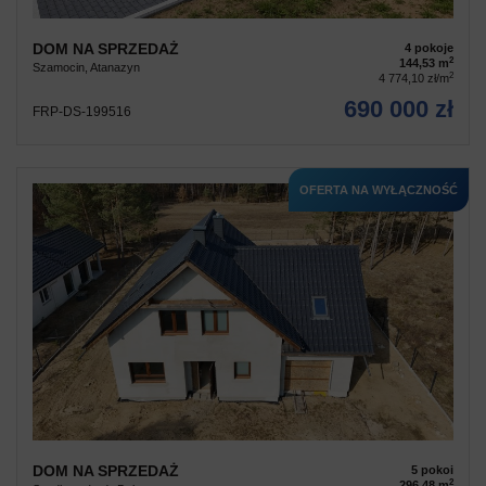
DOM NA SPRZEDAŻ
4 pokoje
2
144,53 m
Szamocin, Atanazyn
2
4 774,10 zł/m
690 000 zł
FRP-DS-199516
OFERTA NA WYŁĄCZNOŚĆ
DOM NA SPRZEDAŻ
5 pokoi
2
296,48 m