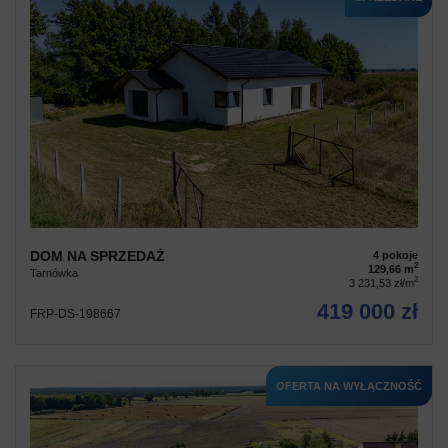
DOM NA SPRZEDAŻ
4 pokoje
2
129,66 m
Tarnówka
2
3 231,53 zł/m
419 000 zł
FRP-DS-198667
OFERTA NA WYŁĄCZNOŚĆ