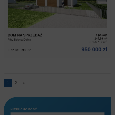
DOM NA SPRZEDAŻ
4 pokoje
2
144,89 m
Piła, Zielona Dolina
2
6 556,70 zł/m
950 000 zł
FRP-DS-198322
1
2
»
NIERUCHOMOŚĆ