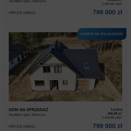
Szydłowo (gw), Dobrzyca
2
2 694,95 zł/m
799 000 zł
FRP-DS-199513
OFERTA NA WYŁĄCZNOŚĆ
DOM NA SPRZEDAŻ
5 pokoi
2
296,48 m
Szydłowo (gw), Dobrzyca
2
2 694,95 zł/m
799 000 zł
FRP-DS-199512