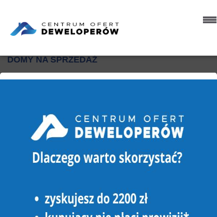
Strona główna
Oferty
Domy
Sprzedaż
DOMY NA SPRZEDAŻ
16 OFERT
Sortowanie
NOWA OFERTA