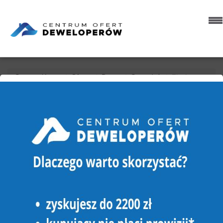
Strona główna
Oferty
Domy
Sprzedaż
Złotów
DOM NA SPRZEDAŻ
ZŁOTÓW