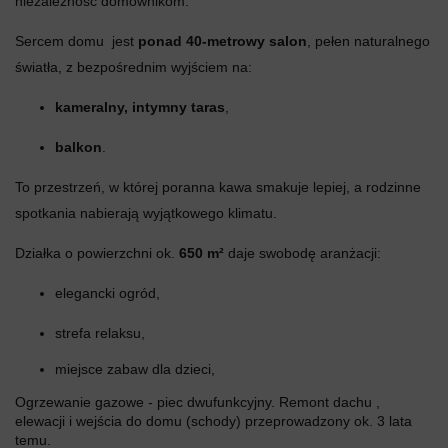
niezależność domownikom.
Sercem domu jest
ponad 40-metrowy salon
, pełen naturalnego
światła, z bezpośrednim wyjściem na:
kameralny, intymny taras
,
balkon
.
To przestrzeń, w której poranna kawa smakuje lepiej, a rodzinne
spotkania nabierają wyjątkowego klimatu.
Działka o powierzchni ok.
650 m²
daje swobodę aranżacji:
elegancki ogród,
strefa relaksu,
miejsce zabaw dla dzieci,
Ogrzewanie gazowe - piec dwufunkcyjny. Remont dachu ,
elewacji i wejścia do domu (schody) przeprowadzony ok. 3 lata
temu.