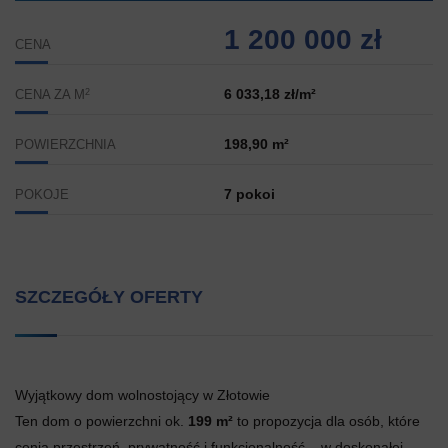
1 200 000 zł
CENA
2
6 033,18 zł/m²
CENA ZA M
198,90 m²
POWIERZCHNIA
7 pokoi
POKOJE
SZCZEGÓŁY OFERTY
Wyjątkowy dom wolnostojący w Złotowie
Ten dom o powierzchni ok.
199 m²
to propozycja dla osób, które
cenią przestrzeń, prywatność i funkcjonalność – w doskonałej