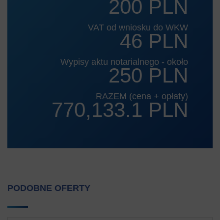
200 PLN
VAT od wniosku do WKW
46 PLN
Wypisy aktu notarialnego - około
250 PLN
RAZEM (cena + opłaty)
770,133.1 PLN
PODOBNE OFERTY