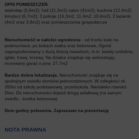
OPIS POMIESZCZEŃ
:
wiatrołap (5,6m2); hall (11,3m2) salon (41m2); kuchnia (12,4m2)
korytarz (6,7m2); 3 pokoje (16,3m2; 11,4m2; 10,6m2); 2 łazienki
(4m2 oraz 3,8m2) oraz pomieszczenia gospodarcze
Nieruchomość w całości ogrodzona
- od frontu kute na
podmurówce, po bokach siatka oraz betonowe
.
Ogród
zagospodarowany z dużą ilością nasadzeń, m.in. kwiaty ozdobne,
iglaki, trawy, krzewy. Na działce znajduje się wolnostojąc,
murowany garaż o pow. 27,7m2
Bardzo dobra lokalizacja.
Nieruchomość znajduje się na
spokojnym osiedlu domków jednorodzinnych. W odległości ok.
350m od szkoły podstawowej, przedszkola. Niedaleko również
Dino. Do nieruchomości dojazd drogą asfaltową (na samym
osiedlu - kostka betonowa).
Dom godny polecenia. Zapraszam na prezentację
NOTA PRAWNA