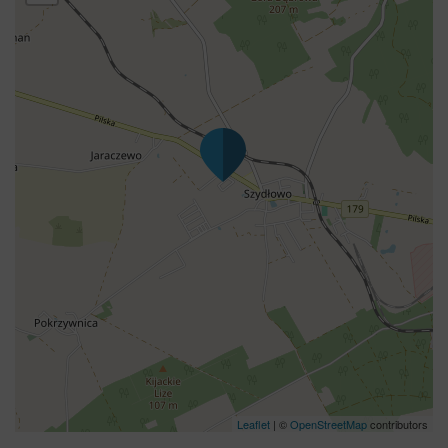
Leaflet
| ©
OpenStreetMap
contributors