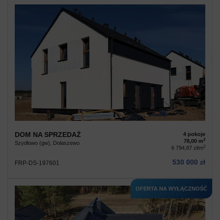
DOM NA SPRZEDAŻ
4 pokoje
2
78,00 m
Szydłowo (gw), Dolaszewo
2
6 794,87 zł/m
530 000 zł
FRP-DS-197601
OFERTA NA WYŁĄCZNOŚĆ