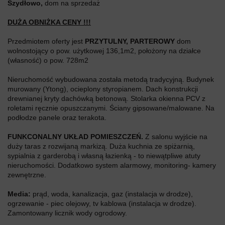
Szydłowo,
dom na sprzedaż
DUŻA OBNIŻKA CENY !!!
Przedmiotem oferty jest
PRZYTULNY, PARTEROWY
dom
wolnostojący o pow. użytkowej 136,1m2, położony na działce
(własność) o pow. 728m2
Nieruchomość wybudowana została metodą tradycyjną. Budynek
murowany (Ytong), ocieplony styropianem. Dach konstrukcji
drewnianej kryty dachówką betonową. Stolarka okienna PCV z
roletami ręcznie opuszczanymi. Ściany gipsowane/malowane. Na
podłodze panele oraz terakota.
FUNKCONALNY UKŁAD POMIESZCZEŃ.
Z salonu wyjście na
duży taras z rozwijaną markizą. Duża kuchnia ze spiżarnią,
sypialnia z garderobą i własną łazienką - to niewątpliwe atuty
nieruchomości. Dodatkowo system alarmowy, monitoring- kamery
zewnętrzne.
Media:
prąd, woda, kanalizacja, gaz (instalacja w drodze),
ogrzewanie - piec olejowy, tv kablowa (instalacja w drodze).
Zamontowany licznik wody ogrodowy.