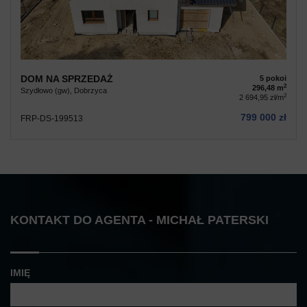
DOM NA SPRZEDAŻ
5 pokoi
2
296,48 m
Szydłowo (gw), Dobrzyca
2
2 694,95 zł/m
799 000 zł
FRP-DS-199513
KONTAKT DO AGENTA - MICHAŁ PATERSKI
IMIĘ