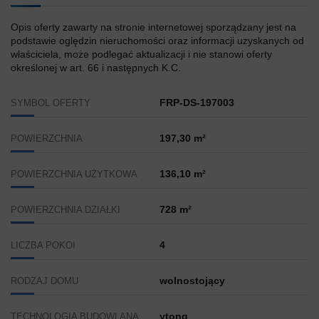
Opis oferty zawarty na stronie internetowej sporządzany jest na
podstawie oględzin nieruchomości oraz informacji uzyskanych od
właściciela, może podlegać aktualizacji i nie stanowi oferty
określonej w art. 66 i następnych K.C.
FRP-DS-197003
SYMBOL OFERTY
197,30 m²
POWIERZCHNIA
136,10 m²
POWIERZCHNIA UŻYTKOWA
728 m²
POWIERZCHNIA DZIAŁKI
4
LICZBA POKOI
wolnostojący
RODZAJ DOMU
ytong
TECHNOLOGIA BUDOWLANA