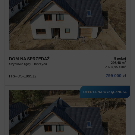
DOM NA SPRZEDAŻ
5 pokoi
2
296,48 m
Szydłowo (gw), Dobrzyca
2
2 694,95 zł/m
799 000 zł
FRP-DS-199512
OFERTA NA WYŁĄCZNOŚĆ