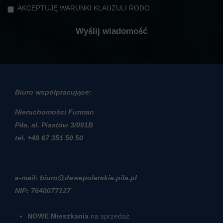
AKCEPTUJĘ WARUNKI KLAUZULI RODO
Biuro współpracujące:
Nieruchomości Furman
Piła, al. Piastów 3/001B
t
el. +48 67 351 50 50
e-mail: biuro@dewepolerskie.pila.pl
NIP: 7640077127
NOWE Mieszkania
na sprzedaż