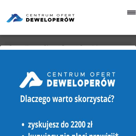
Strona główna
Oferty
Domy
Sprzedaż
Szydłowo (gw)
Szydłowo
DOM NA SPRZEDAŻ
SZYDŁOWO (GW), SZYDŁOWO