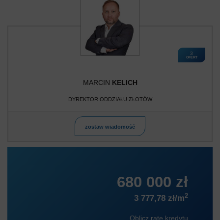
3
OFERT
MARCIN
KELICH
DYREKTOR ODDZIAŁU ZŁOTÓW
zostaw wiadomość
680 000 zł
2
3 777,78 zł/m
Oblicz ratę kredytu