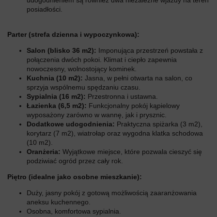
udogodnieniem są również dwa niezależne wjazdy na teren
posiadłości.
Parter (strefa dzienna i wypoczynkowa):
Salon (blisko 36 m2):
Imponująca przestrzeń powstała z
połączenia dwóch pokoi. Klimat i ciepło zapewnia
nowoczesny, wolnostojący kominek.
Kuchnia (10 m2):
Jasna, w pełni otwarta na salon, co
sprzyja wspólnemu spędzaniu czasu.
Sypialnia (16 m2):
Przestronna i ustawna.
Łazienka (6,5 m2):
Funkcjonalny pokój kąpielowy
wyposażony zarówno w wannę, jak i prysznic.
Dodatkowe udogodnienia:
Praktyczna spiżarka (3 m2),
korytarz (7 m2), wiatrołap oraz wygodna klatka schodowa
(10 m2).
Oranżeria:
Wyjątkowe miejsce, które pozwala cieszyć się
podziwiać ogród przez cały rok.
Piętro (idealne jako osobne mieszkanie):
Duży, jasny pokój z gotową możliwością zaaranżowania
aneksu kuchennego.
Osobna, komfortowa sypialnia.