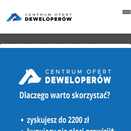
Strona główna
Oferty
Domy
Sprzedaż
Złotów (gw)
Kleszczyna
DOM NA SPRZEDAŻ
ZŁOTÓW (GW), KLESZCZYNA