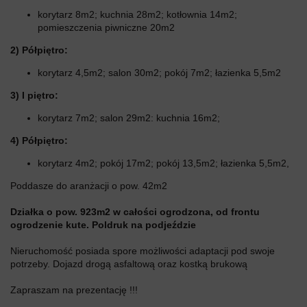
korytarz 8m2; kuchnia 28m2; kotłownia 14m2;
pomieszczenia piwniczne 20m2
2) Półpiętro:
korytarz 4,5m2; salon 30m2; pokój 7m2; łazienka 5,5m2
3) I piętro:
korytarz 7m2; salon 29m2: kuchnia 16m2;
4) Półpiętro:
korytarz 4m2; pokój 17m2; pokój 13,5m2; łazienka 5,5m2,
Poddasze do aranżacji o pow. 42m2
Działka o pow. 923m2 w całości ogrodzona, od frontu
ogrodzenie kute. Poldruk na podjeździe
Nieruchomość posiada spore możliwości adaptacji pod swoje
potrzeby. Dojazd drogą asfaltową oraz kostką brukową
Zapraszam na prezentację !!!