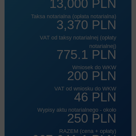
13,000 PLN
Taksa notarialna (opłata notarialna)
3,370 PLN
VAT od taksy notarialnej (opłaty
notarialnej)
775.1 PLN
Wniosek do WKW
200 PLN
VAT od wniosku do WKW
46 PLN
Wypisy aktu notarialnego - około
250 PLN
RAZEM (cena + opłaty)