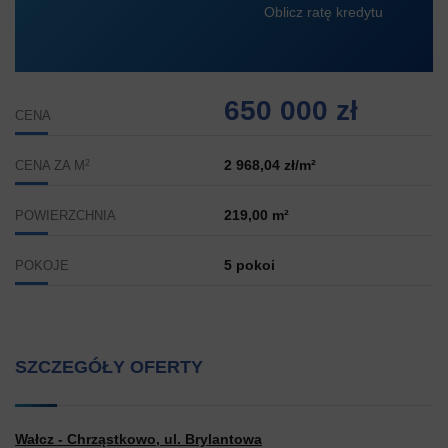
Oblicz ratę kredytu
650 000 zł
CENA
2
2 968,04 zł/m²
CENA ZA M
219,00 m²
POWIERZCHNIA
5 pokoi
POKOJE
SZCZEGÓŁY OFERTY
Wałcz - Chrząstkowo, ul. Brylantowa