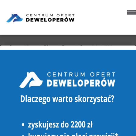
Strona główna
Oferty
Domy
Sprzedaż
Wałcz
DOM NA SPRZEDAŻ
WAŁCZ