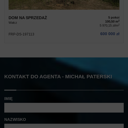
DOM NA SPRZEDAŻ
5 pokoi
2
100,50 m
Wałcz
2
5 970,15 zł/m
600 000 zł
FRP-DS-197113
KONTAKT DO AGENTA - MICHAŁ PATERSKI
IMIĘ
NAZWISKO