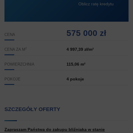
Oblicz ratę kredytu
575 000 zł
CENA
2
4 997,39 zł/m²
CENA ZA M
115,06 m²
POWIERZCHNIA
4 pokoje
POKOJE
SZCZEGÓŁY OFERTY
Zapraszam Państwa do zakupu bliźniaka w stanie