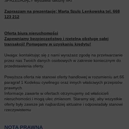
SPRZEDAJĄCY wystawia fakturę VAT
Zapraszam na prezentację: Marta Szulc Lenkowska tel. 668
123 212
Oferta biura nieruchomości
Zapewniamy bezpieczeństwo i rzetelną obsługę całej
transakcji! Pomagamy w uzyskaniu kredytu!
Uwaga: kontaktując się z nami wyrażasz zgodę na przetwarzanie
przez nas Twoich danych osobowych w zakresie koniecznym do
przedstawienia oferty.
Powyższa oferta nie stanowi oferty handlowej w rozumieniu art.66
paragraf 1 Kodeksu cywilnego oraz innych właściwych przepisów
prawnych.
Informacje zawarte w ofertach otrzymujemy od właścicieli
nieruchomości i mogą ulec zmianom. Staramy się, aby wszystkie
oferty były zawsze jak najbardziej aktualne i odpowiadały stanowi
rzeczywistemu
NOTA PRAWNA