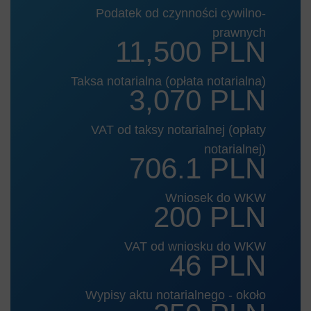
Podatek od czynności cywilno-
prawnych
11,500 PLN
Taksa notarialna (opłata notarialna)
3,070 PLN
VAT od taksy notarialnej (opłaty
notarialnej)
706.1 PLN
Wniosek do WKW
200 PLN
VAT od wniosku do WKW
46 PLN
Wypisy aktu notarialnego - około