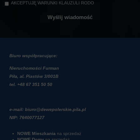
AKCEPTUJĘ WARUNKI KLAUZULI RODO
Biuro współpracujące:
Nieruchomości Furman
Piła, al. Piastów 3/001B
t
el. +48 67 351 50 50
e-mail: biuro@dewepolerskie.pila.pl
NIP: 7640077127
NOWE Mieszkania
na sprzedaż
NOWE Domy
na sprzedaż