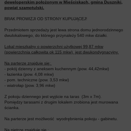
deweloperskim położonym w Mieściskach, gmina Duszniki,
powiat szamotulski.
BRAK PROWIZJI OD STRONY KUPUJĄCEJ!
Przedmiotem sprzedaży jest lewa strona domu jednorodzinnego
dwulokalowego, do którego przynależy 540 mkw działki.
Lokal mieszkalny o powierzchni użytkowej 99,87 mkw
(powierzchnia całkowita ok 115 mkw) jest dwukondygnacyjny.
Na parterze znajduje się:
- pokój dzienny z aneksem kuchennym (pow. 44,42mkw)
- łazienka (pow. 4,08 mkw)
- pom. techniczne (pow. 3,53 mkw)
- wiatrołap (pow. 3,96 mkw)
Z pokoju dziennego jest wyjście na taras (3m x 7m).
Pomiędzy tarasami z drugim lokalem zrobiona jest murowana
ścianka.
Na parterze jest możliwość wyodrębnienia pokoju - gabinetu.
Na piętrze znajduje się :