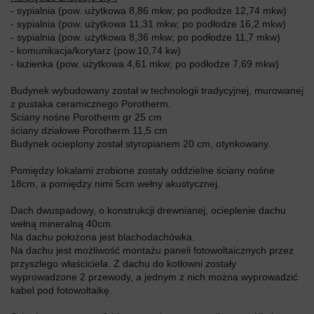
- sypialnia (pow. użytkowa 8,86 mkw; po podłodze 12,74 mkw)
- sypialnia (pow. użytkowa 11,31 mkw; po podłodze 16,2 mkw)
- sypialnia (pow. użytkowa 8,36 mkw; po podłodze 11,7 mkw)
- komunikacja/korytarz (pow.10,74 kw)
- łazienka (pow. użytkowa 4,61 mkw; po podłodze 7,69 mkw)
Budynek wybudowany został w technologii tradycyjnej, murowanej
z pustaka ceramicznego Porotherm.
Sciany nośne Porotherm gr 25 cm
ściany działowe Porotherm 11,5 cm
Budynek ocieplony został styropianem 20 cm, otynkowany.
Pomiędzy lokalami zrobione zostały oddzielne ściany nośne
18cm, a pomiędzy nimi 5cm wełny akustycznej.
Dach dwuspadowy, o konstrukcji drewnianej, ocieplenie dachu
wełną mineralną 40cm.
Na dachu położona jest blachodachówka.
Na dachu jest możliwość montażu paneli fotowoltaicznych przez
przyszlego właściciela. Z dachu do kotłowni zostały
wyprowadzone 2 przewody, a jednym z nich można wyprowadzić
kabel pod fotowoltaikę.