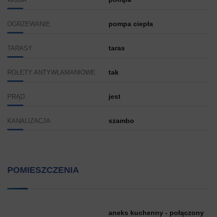
WODA
pompa ciepła
OGRZEWANIE
taras
TARASY
tak
ROLETY ANTYWŁAMANIOWE
jest
PRĄD
szambo
KANALIZACJA
POMIESZCZENIA
aneks kuchenny - połączony