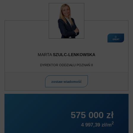
0
OFERT
MARTA
SZULC-LENKOWSKA
DYREKTOR ODDZIAŁU POZNAŃ II
zostaw wiadomość
575 000 zł
2
4 997,39 zł/m