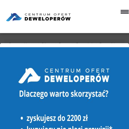
Strona główna
Oferty
Domy
Sprzedaż
Duszniki
Mieściska
DOM NA SPRZEDAŻ
DUSZNIKI, MIEŚCISKA