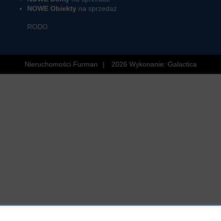
NOWE Obiekty
na sprzedaż
RODO
Nieruchomości Furman
2026
Wykonanie:
Galactica