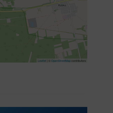
Leaflet
| ©
OpenStreetMap
contributors