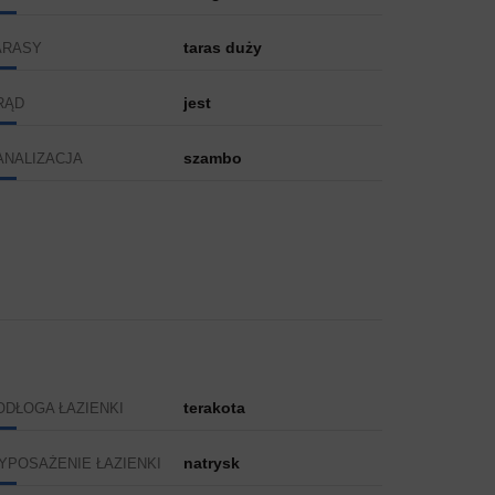
taras duży
ARASY
jest
RĄD
szambo
ANALIZACJA
terakota
ODŁOGA ŁAZIENKI
natrysk
YPOSAŻENIE ŁAZIENKI