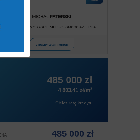
OFERT
MICHAŁ
PATERSKI
POŚREDNIK W OBROCIE NIERUCHOMOŚCIAMI - PIŁA
zostaw wiadomość
485 000 zł
2
4 803,41 zł/m
Oblicz ratę kredytu
485 000 zł
ENA