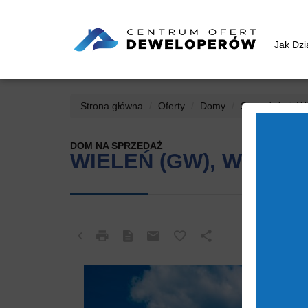
Jak Dz
Strona główna
Oferty
Domy
Sprzedaż
Wi
DOM NA SPRZEDAŻ
WIELEŃ (GW), WRZES