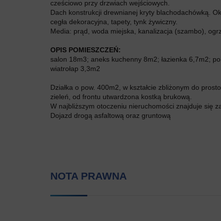
cześciowo przy drzwiach wejściowych.
Dach konstrukcji drewnianej kryty blachodachówką. Ok
cegła dekoracyjna, tapety, tynk żywiczny.
Media: prąd, woda miejska, kanalizacja (szambo), ogr
OPIS POMIESZCZEŃ:
salon 18m3; aneks kuchenny 8m2; łazienka 6,7m2; po
wiatrołap 3,3m2
Działka o pow. 400m2, w kształcie zbliżonym do pros
zieleń, od frontu utwardzona kostką brukową.
W najbliższym otoczeniu nieruchomości znajduje się 
Dojazd drogą asfaltową oraz gruntową
NOTA PRAWNA