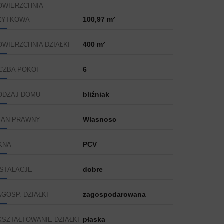
OWIERZCHNIA
100,97 m²
ŻYTKOWA
400 m²
OWIERZCHNIA DZIAŁKI
6
ICZBA POKOI
bliźniak
ODZAJ DOMU
Wlasnosc
TAN PRAWNY
PCV
KNA
dobre
NSTALACJE
zagospodarowana
AGOSP. DZIAŁKI
płaska
KSZTAŁTOWANIE DZIAŁKI