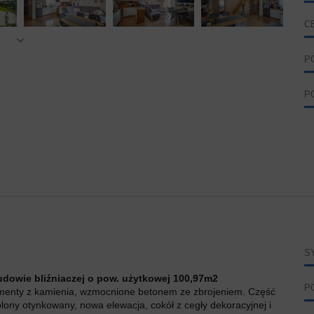
C
P
P
S
udowie bliźniaczej o pow. użytkowej 100,97m2
P
enty z kamienia, wzmocnione betonem ze zbrojeniem. Część
ny otynkowany, nowa elewacja, cokół z cegły dekoracyjnej i