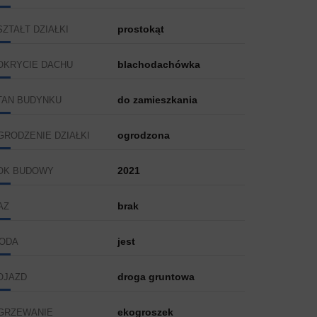
prostokąt
SZTAŁT DZIAŁKI
blachodachówka
OKRYCIE DACHU
do zamieszkania
TAN BUDYNKU
ogrodzona
GRODZENIE DZIAŁKI
2021
OK BUDOWY
brak
AZ
jest
ODA
droga gruntowa
OJAZD
ekogroszek
GRZEWANIE