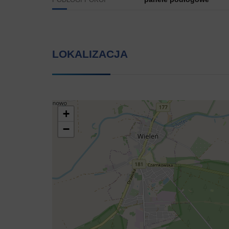
PODŁOGI POKOI
LOKALIZACJA
+
−