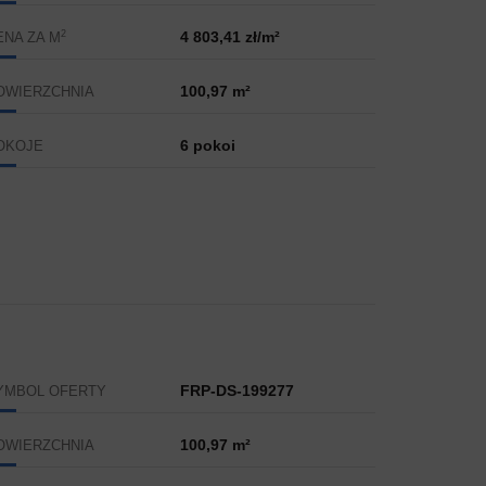
2
4 803,41 zł/m²
ENA ZA M
100,97 m²
OWIERZCHNIA
6 pokoi
OKOJE
FRP-DS-199277
YMBOL OFERTY
100,97 m²
OWIERZCHNIA