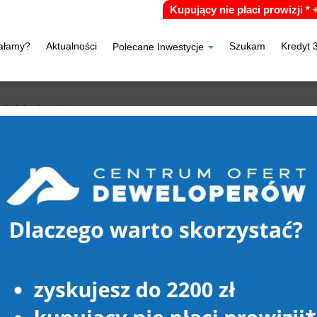
Kupujący nie płaci prowizji *
iałamy?
Aktualności
Szukam
Kredyt 
Polecane Inwestycje
eleń (gw)
Wrzeszczyna
ZCZYNA