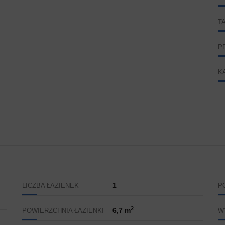
T
P
K
1
LICZBA ŁAZIENEK
P
2
6,7 m
POWIERZCHNIA ŁAZIENKI
W