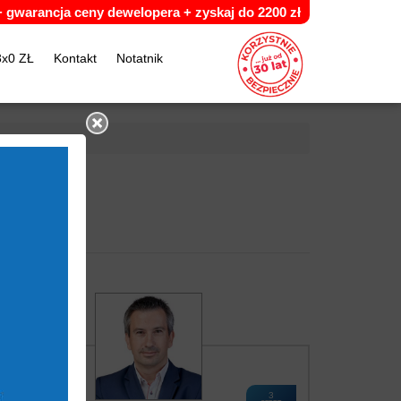
 +
g
warancja ceny dewelopera +
z
yskaj do 2200 zł
3x0 ZŁ
Kontakt
Notatnik
3