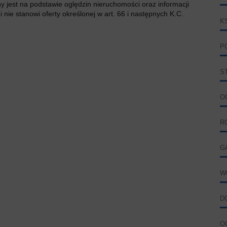
ny jest na podstawie oględzin nieruchomości oraz informacji
 nie stanowi oferty określonej w art. 66 i następnych K.C.
K
P
S
O
R
G
W
D
O