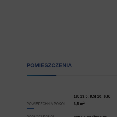
POMIESZCZENIA
18; 13,5; 8,5l 10; 6,6;
2
6,5 m
POWIERZCHNIA POKOI
panele podłogowe