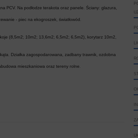
P
na PCV. Na podłodze terakota oraz panele. Ściany: glazura,
U
zewanie - piec na ekogroszek, światłowód.
P
koje (8,5m2; 10m2; 13,6m2; 6,5m2; 6,5m2), korytarz 10m2,
L
tokąta. Działka zagospodarowana, zadbany trawnik, ozdobna
R
zabudowa mieszkaniowa oraz tereny rolne.
S
O
I
Z
U