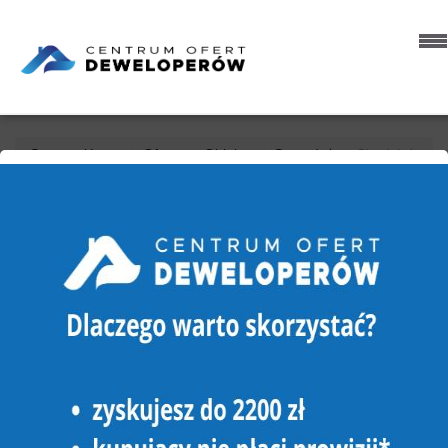
Strona główna
Oferty
Obiekty
Sprzedaż
Chodzież
OBIEKT NA SPRZEDAŻ
CHODZIEŻ