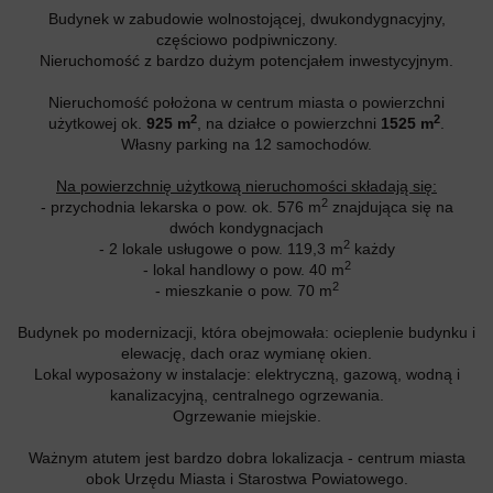
Budynek w zabudowie wolnostojącej, dwukondygnacyjny,
częściowo podpiwniczony.
Nieruchomość z bardzo dużym potencjałem inwestycyjnym.
Nieruchomość położona w centrum miasta o powierzchni
2
2
użytkowej ok.
925 m
, na działce o powierzchni
1525 m
.
Własny parking na 12 samochodów.
Na powierzchnię użytkową nieruchomości składają się:
2
- przychodnia lekarska o pow. ok. 576 m
znajdująca się na
dwóch kondygnacjach
2
- 2 lokale usługowe o pow. 119,3 m
każdy
2
- lokal handlowy o pow. 40 m
2
- mieszkanie o pow. 70 m
Budynek po modernizacji, która obejmowała: ocieplenie budynku i
elewację, dach oraz wymianę okien.
Lokal wyposażony w instalacje: elektryczną, gazową, wodną i
kanalizacyjną, centralnego ogrzewania.
Ogrzewanie miejskie.
Ważnym atutem jest bardzo dobra lokalizacja - centrum miasta
obok Urzędu Miasta i Starostwa Powiatowego.