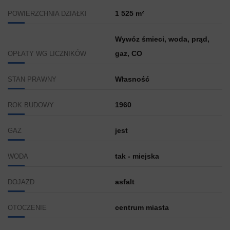
1 525 m²
POWIERZCHNIA DZIAŁKI
Wywóz śmieci, woda, prąd,
gaz, CO
OPŁATY WG LICZNIKÓW
Własność
STAN PRAWNY
1960
ROK BUDOWY
jest
GAZ
tak - miejska
WODA
asfalt
DOJAZD
centrum miasta
OTOCZENIE