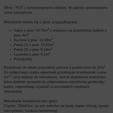
Okna - PCV z zamontowanymi roletami. W salonie zamontowane
rolety zewnętrzne.
Mieszkanie składa się z (pow. przypodłogowa) :
2
Salon o pow. 19,78m
z wyjściem na przestronny balkon o
2
pow. 4m
2
Kuchnia o pow. 14,09m
2
Pokój (2) o pow. 10,63m
2
Pokój (3) o pow. 8,14m
2
Łazienka o pow. 5,1m
Przedpokój
2
Dodatkowo do lokalu przynależy piwnica o powierzchni ok 15m
.
Do wyłącznego użytku właścicieli przysługuje przedsionek o pow.
2
1m
- przy wejściu do mieszkania. Jest to dodatkowa przestrzeń,
która świetnie sprawdzi do zdejmowania wierzchniej garderoby i
butów, zapewniając czystość w pozostałych częściach
mieszkania.
Mieszkanie bezpieczne bez gazu!
Czynsz: 700zł/2os. (w tym zaliczka na wodę ciepła i zimną, wywóz
nieczystości, fundusz remontowy)