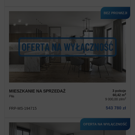
BEZ PROWIZJI
MIESZKANIE NA SPRZEDAŻ
3 pokoje
2
60,42 m
Piła
2
9 000,00 zł/m
543 780 zł
FRP-MS-194715
OFERTA NA WYŁĄCZNOŚĆ