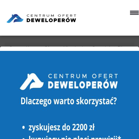
Strona główna
Oferty
Mieszkania
Sprzedaż
Piła
Zielona Dolina
MIESZKANIE NA SPRZEDAŻ
PIŁA, ZIELONA DOLINA