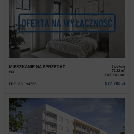
MIESZKANIE NA SPRZEDAŻ
3 pokoje
2
72,22 m
Piła
2
8 000,00 zł/m
577 760 zł
FRP-MS-194766