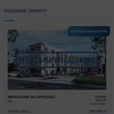
PODOBNE OFERTY
OFERTA NA WYŁĄCZNOŚĆ
MIESZKANIE NA SPRZEDAŻ
3 pokoje
2
72,21 m
Piła
2
7 900,00 zł/m
570 459 zł
FRP-MS-194671