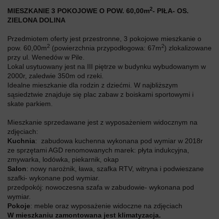
2
MIESZKANIE 3 POKOJOWE O POW. 60,00m
- PIŁA- OS.
ZIELONA DOLINA
Przedmiotem oferty jest przestronne, 3 pokojowe mieszkanie o
2
2
pow. 60,00m
(powierzchnia przypodłogowa: 67m
) zlokalizowane
przy ul. Wenedów w Pile.
Lokal usytuowany jest na III piętrze w budynku wybudowanym w
2000r, zaledwie 350m od rzeki.
Idealne mieszkanie dla rodzin z dziećmi. W najbliższym
sąsiedztwie znajduje się plac zabaw z boiskami sportowymi i
skate parkiem.
Mieszkanie sprzedawane jest z wyposażeniem widocznym na
zdjęciach:
Kuchnia
: zabudowa kuchenna wykonana pod wymiar w 2018r
ze sprzętami AGD renomowanych marek: płyta indukcyjna,
zmywarka, lodówka, piekarnik, okap
Salon
: nowy narożnik, ława, szafka RTV, witryna i podwieszane
szafki- wykonane pod wymiar.
przedpokój: nowoczesna szafa w zabudowie- wykonana pod
wymiar.
Pokoje
: meble oraz wyposażenie widoczne na zdjęciach
W mieszkaniu zamontowana jest klimatyzacja.