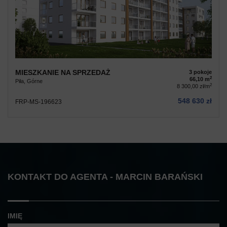
MIESZKANIE NA SPRZEDAŻ
3 pokoje
2
66,10 m
Piła, Górne
2
8 300,00 zł/m
548 630 zł
FRP-MS-196623
KONTAKT DO AGENTA - MARCIN BARAŃSKI
IMIĘ