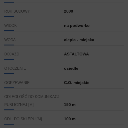
2000
ROK BUDOWY
na podwórko
WIDOK
ciepła - miejska
WODA
ASFALTOWA
DOJAZD
osiedle
OTOCZENIE
C.O. miejskie
OGRZEWANIE
ODLEGŁOŚĆ DO KOMUNIKACJI
150 m
PUBLICZNEJ [M]
100 m
ODL. DO SKLEPU [M]