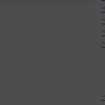
C
P
P
P
S