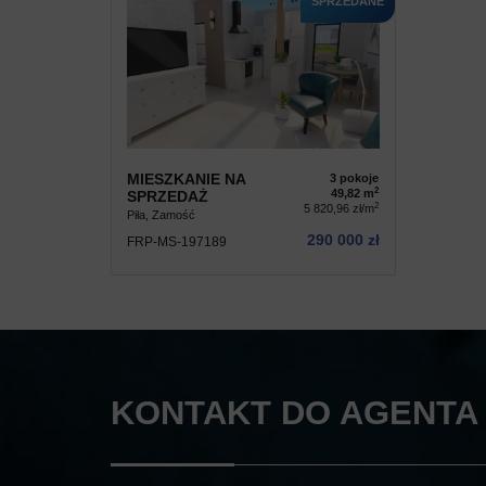
SPRZEDANE
MIESZKANIE NA
3 pokoje
2
49,82 m
SPRZEDAŻ
2
5 820,96 zł/m
Piła, Zamość
290 000 zł
FRP-MS-197189
KONTAKT DO AGENTA 