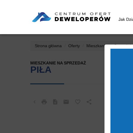
Jak Dz
Strona główna
Oferty
Mieszkania
Sprzedaż
MIESZKANIE NA SPRZEDAŻ
PIŁA