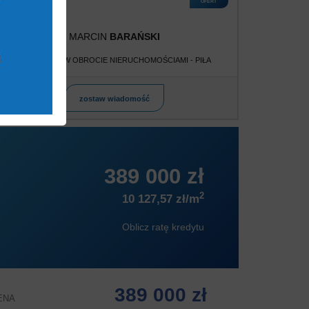
OFERT
MARCIN
BARAŃSKI
POŚREDNIK W OBROCIE NIERUCHOMOŚCIAMI - PIŁA
zostaw wiadomość
389 000 zł
2
10 127,57 zł/m
Oblicz ratę kredytu
389 000 zł
ENA