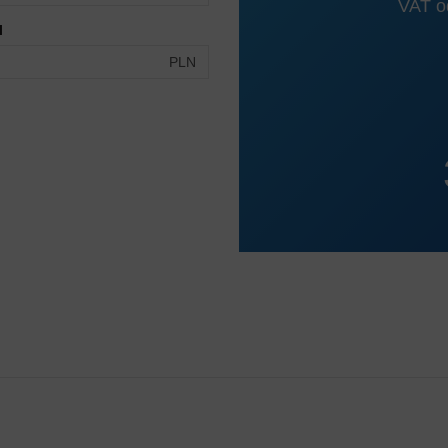
VAT od
I
PLN