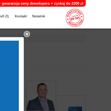
 +
g
warancja ceny dewelopera +
z
yskaj do 2200 zł
3x0 ZŁ
Kontakt
Notatnik
5