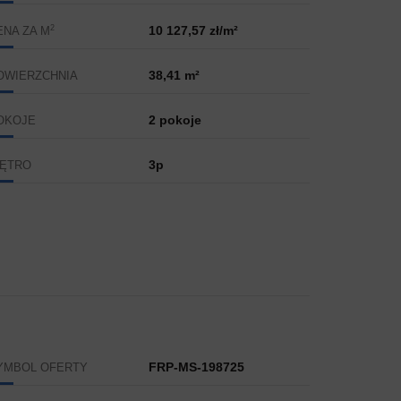
2
10 127,57 zł/m²
ENA ZA M
38,41 m²
OWIERZCHNIA
2 pokoje
OKOJE
3p
IĘTRO
FRP-MS-198725
YMBOL OFERTY