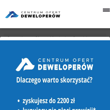
Strona główna
Oferty
Mieszkania
Sprzedaż
Margonin
MIESZKANIE NA SPRZEDAŻ
MARGONIN