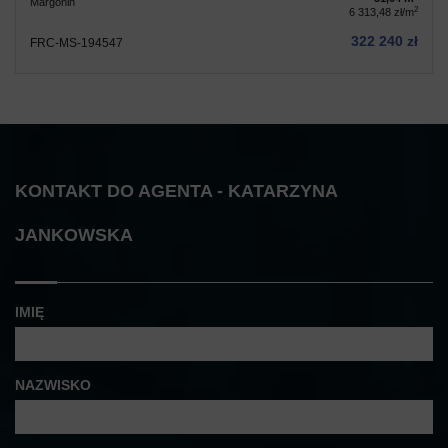
Margonin
2
6 313,48 zł/m
322 240 zł
FRC-MS-194547
KONTAKT DO AGENTA - KATARZYNA
JANKOWSKA
IMIĘ
NAZWISKO