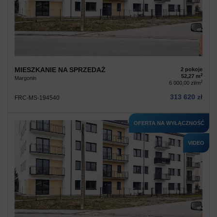
MIESZKANIE NA SPRZEDAŻ
2 pokoje
2
52,27 m
Margonin
2
6 000,00 zł/m
313 620 zł
FRC-MS-194540
OFERTA NA WYŁĄCZNOŚĆ
VIDEO