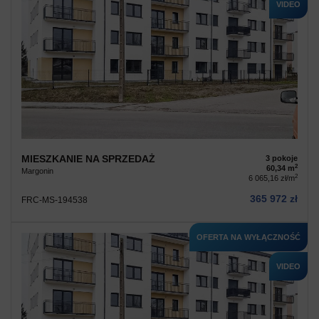
VIDEO
MIESZKANIE NA SPRZEDAŻ
3 pokoje
2
60,34 m
Margonin
2
6 065,16 zł/m
365 972 zł
FRC-MS-194538
OFERTA NA WYŁĄCZNOŚĆ
VIDEO