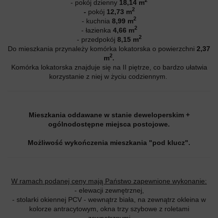
2
- pokój dzienny
18,14
m
2
-
pokój
12,73
m
2
- kuchnia
8,99 m
2
- łazienka
4,66 m
2
- przedpokój
8,15
m
Do mieszkania przynależy komórka lokatorska o powierzchni
2,37
2
m
.
Komórka lokatorska znajduje się na II piętrze, co bardzo ułatwia
korzystanie z niej w życiu codziennym.
Mieszkania oddawane w stanie deweloperskim +
ogólnodostępne miejsca postojowe.
Możliwość wykończenia mieszkania "pod klucz".
W ramach podanej ceny mają Państwo zapewnione wykonanie:
- elewacji zewnętrznej,
- stolarki okiennej PCV - wewnątrz biała, na zewnątrz okleina w
kolorze antracytowym, okna trzy szybowe z roletami
zewnętrznymi