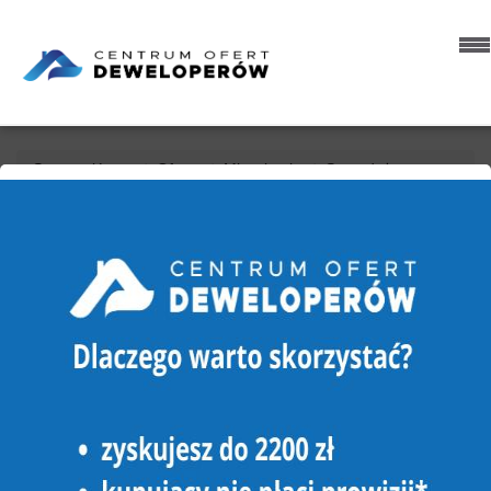
Strona główna
Oferty
Mieszkania
Sprzedaż
Złotów
MIESZKANIE NA SPRZEDAŻ
ZŁOTÓW