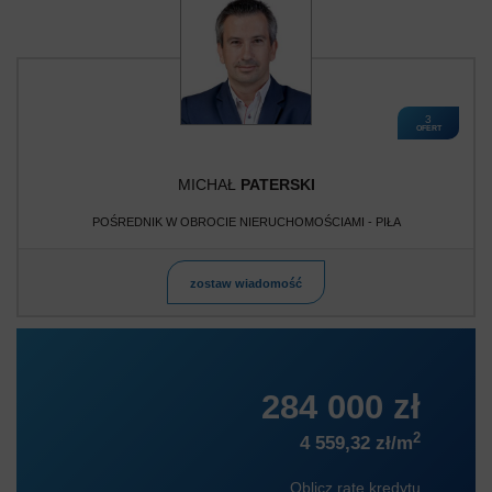
3
OFERT
MICHAŁ
PATERSKI
POŚREDNIK W OBROCIE NIERUCHOMOŚCIAMI - PIŁA
zostaw wiadomość
284 000 zł
2
4 559,32 zł/m
Oblicz ratę kredytu