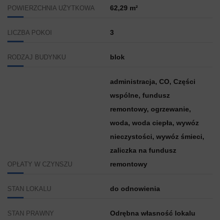
62,29 m²
POWIERZCHNIA UŻYTKOWA
3
LICZBA POKOI
blok
RODZAJ BUDYNKU
administracja, CO, Części
wspólne, fundusz
remontowy, ogrzewanie,
woda, woda ciepła, wywóz
nieczystości, wywóz śmieci,
zaliczka na fundusz
remontowy
OPŁATY W CZYNSZU
do odnowienia
STAN LOKALU
Odrębna własność lokalu
STAN PRAWNY