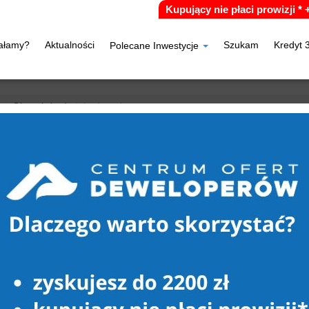
Kupujący nie płaci prowizji *
iałamy?
Aktualności
Szukam
Kredyt 
Polecane Inwestycje
Okonek (gw)
Lędyczek
ZEK