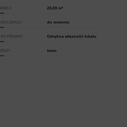
23,00 m²
IWNICA
do remontu
TAN LOKALU
Odrębna własność lokalu
TAN PRAWNY
taras
ARASY