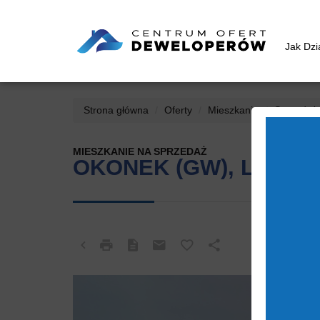
Jak Dz
Strona główna
Oferty
Mieszkania
Sprzedaż
MIESZKANIE NA SPRZEDAŻ
OKONEK (GW), LĘDYC