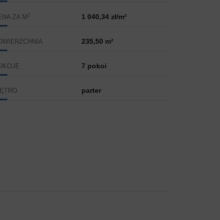
2
1 040,34 zł/m²
ENA ZA M
235,50 m²
OWIERZCHNIA
7 pokoi
OKOJE
parter
IĘTRO