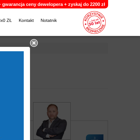
 +
g
warancja ceny dewelopera +
z
yskaj do 2200 zł
3x0 ZŁ
Kontakt
Notatnik
3