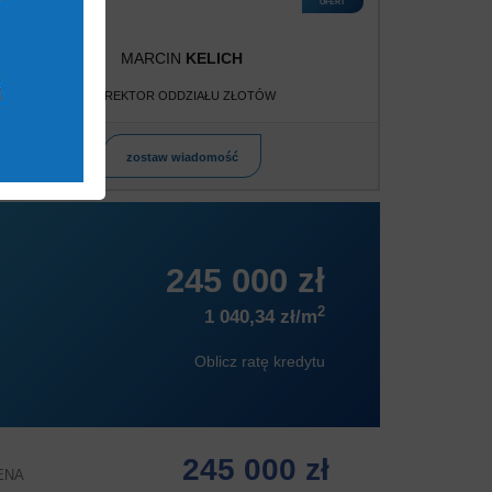
OFERT
MARCIN
KELICH
DYREKTOR ODDZIAŁU ZŁOTÓW
zostaw wiadomość
245 000 zł
2
1 040,34 zł/m
Oblicz ratę kredytu
245 000 zł
ENA