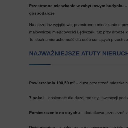
Przestronne mieszkanie w zabytkowym budynku – 19
gospodarcze
Na sprzedaż wyjątkowe, przestronne mieszkanie o p
malowniczej miejscowości Lędyczek, tuż przy drodze k
To idealna nieruchomość dla osób ceniących przestrzeń
NAJWAŻNIEJSZE ATUTY NIERUC
Powierzchnia 190,50 m²
– duża przestrzeń mieszkaln
7 pokoi
– doskonałe dla dużej rodziny, inwestycji pod 
Pomieszczenie na strychu
– dodatkowa przestrzeń z
Dwie piwnice
– idealne na przechowywanie lub jako 