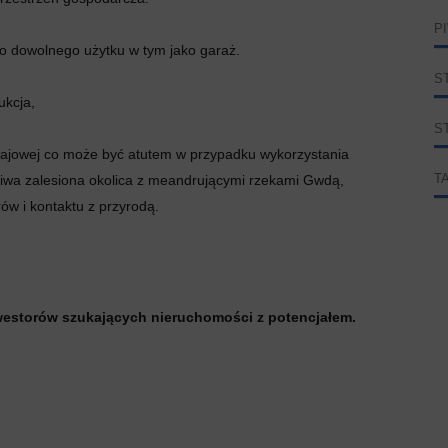
P
 dowolnego użytku w tym jako garaż.
S
ukcja,
S
rajowej co może być atutem w przypadku wykorzystania
liwa zalesiona okolica z meandrującymi rzekami Gwdą,
T
ów i kontaktu z przyrodą.
inwestorów szukających nieruchomości z potencjałem.