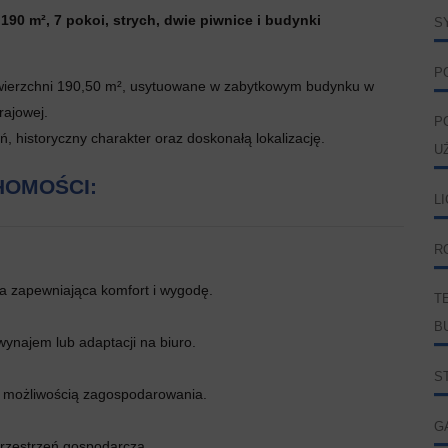
0 m², 7 pokoi, strych, dwie piwnice i budynki
S
P
owierzchni 190,50 m², usytuowane w zabytkowym budynku w
rajowej.
P
, historyczny charakter oraz doskonałą lokalizację.
U
HOMOŚCI:
L
R
a zapewniająca komfort i wygodę.
T
B
wynajem lub adaptacji na biuro.
S
 możliwością zagospodarowania.
G
przestrzeń gospodarcza.