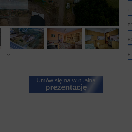
C
P
P
P
Umów się na wirtualną
prezentację