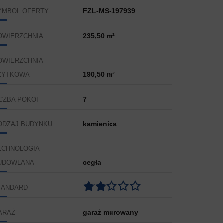
FZL-MS-197939
YMBOL OFERTY
235,50 m²
OWIERZCHNIA
OWIERZCHNIA
190,50 m²
ŻYTKOWA
7
ICZBA POKOI
kamienica
ODZAJ BUDYNKU
ECHNOLOGIA
cegła
UDOWLANA
TANDARD
garaż murowany
ARAŻ