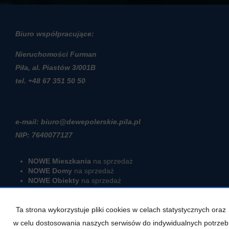
Biuro współpracujące:
Nieruchomości Furman
Piła, al. Piastów 3/001B
t
el. +48 67 351 50 50
e-mail: biuro@dewepolerskie.pila.pl
NIP: 7640077127
NOWE Mieszkania
na sprzedaż
NOWE Domy
na sprzedaż
NOWE Obiekty
na sprzedaż
RODO
Ta strona wykorzystuje pliki cookies w celach statystycznych oraz
w celu dostosowania naszych serwisów do indywidualnych potrzeb