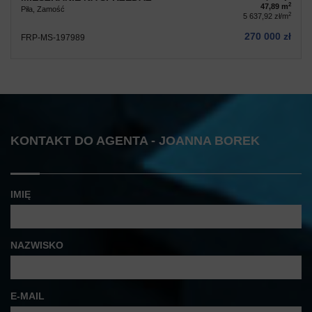
2
47,89 m
Piła, Zamość
2
5 637,92 zł/m
270 000 zł
FRP-MS-197989
KONTAKT DO AGENTA - JOANNA BOREK
IMIĘ
NAZWISKO
E-MAIL