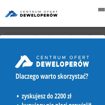
Strona główna
Oferty
Mieszkania
Sprzedaż
Piła
Śródmieście
Okrzei
MIESZKANIE NA SPRZEDAŻ
PIŁA, ŚRÓDMIEŚCIE, OKRZEI