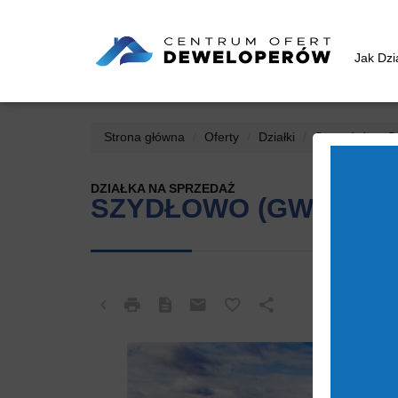
Jak Dz
Strona główna
Oferty
Działki
Sprzedaż
S
DZIAŁKA NA SPRZEDAŻ
SZYDŁOWO (GW), SK