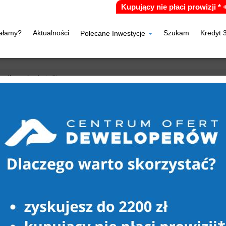
Kupujący nie płaci prowizji *
iałamy?
Aktualności
Szukam
Kredyt 
Polecane Inwestycje
zydłowo (gw)
Skrzatusz
RZATUSZ