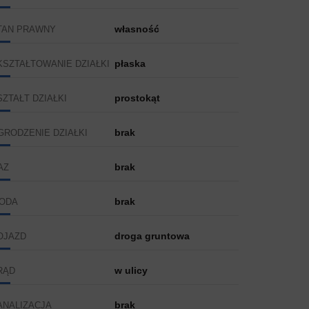
własność
TAN PRAWNY
płaska
KSZTAŁTOWANIE DZIAŁKI
prostokąt
SZTAŁT DZIAŁKI
brak
GRODZENIE DZIAŁKI
brak
AZ
brak
ODA
droga gruntowa
OJAZD
w ulicy
RĄD
brak
ANALIZACJA