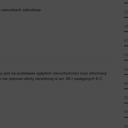
 o warunkach zabudowy
S
U
K
O
G
ny jest na podstawie oględzin nieruchomości oraz informacji
 nie stanowi oferty określonej w art. 66 i następnych K.C.
W
D
P
K