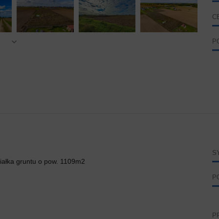
C
P
S
iałka gruntu o pow. 1109m2
P
P