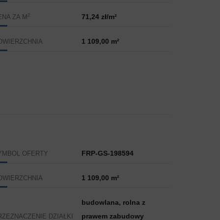
2
71,24 zł/m²
ENA ZA M
1 109,00 m²
OWIERZCHNIA
FRP-GS-198594
YMBOL OFERTY
1 109,00 m²
OWIERZCHNIA
budowlana, rolna z
prawem zabudowy
RZEZNACZENIE DZIAŁKI