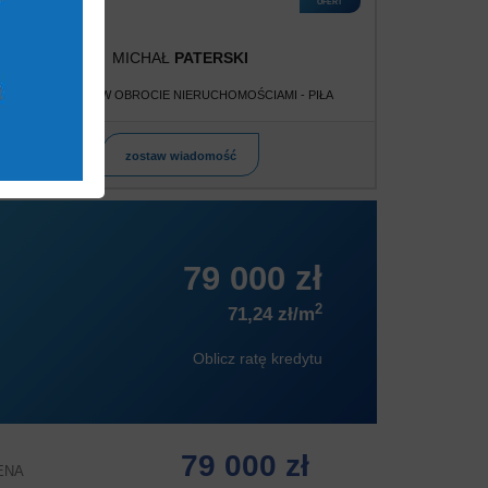
OFERT
MICHAŁ
PATERSKI
POŚREDNIK W OBROCIE NIERUCHOMOŚCIAMI - PIŁA
zostaw wiadomość
79 000 zł
2
71,24 zł/m
Oblicz ratę kredytu
79 000 zł
ENA