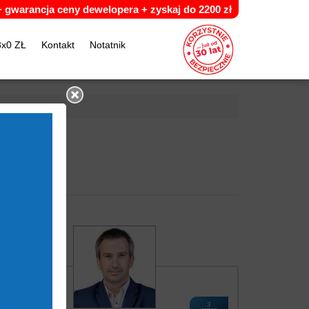
 +
g
warancja ceny dewelopera +
z
yskaj do 2200 zł
3x0 ZŁ
Kontakt
Notatnik
3