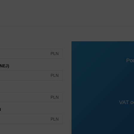
PLN
Po
NEJ)
PLN
PLN
VAT od
I
PLN