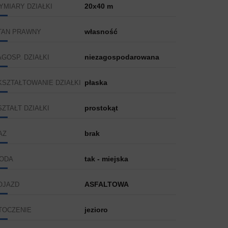
20x40 m
YMIARY DZIAŁKI
własność
TAN PRAWNY
niezagospodarowana
AGOSP. DZIAŁKI
płaska
KSZTAŁTOWANIE DZIAŁKI
prostokąt
SZTAŁT DZIAŁKI
brak
AZ
tak - miejska
ODA
ASFALTOWA
OJAZD
jezioro
TOCZENIE