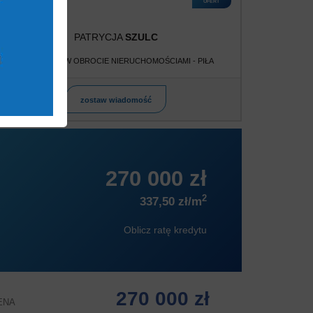
OFERT
PATRYCJA
SZULC
POŚREDNIK W OBROCIE NIERUCHOMOŚCIAMI - PIŁA
zostaw wiadomość
270 000 zł
2
337,50 zł/m
Oblicz ratę kredytu
270 000 zł
ENA