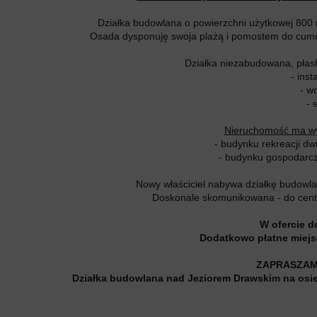
Działka budowlana o powierzchni użytkowej 800 
Osada dysponuję swoja plażą i pomostem do cumowa
Działka niezabudowana, płaska
- inst
- w
- 
Nieruchomość ma wy
- budynku rekreacji d
- budynku gospodarc
Nowy właściciel nabywa działkę budowla
Doskonale skomunikowana - do cen
W ofercie d
Dodatkowo płatne miejs
ZAPRASZAM 
Działka budowlana nad Jeziorem Drawskim na osie