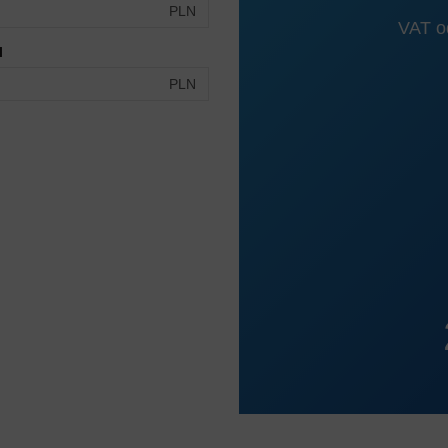
PLN
VAT od
I
PLN