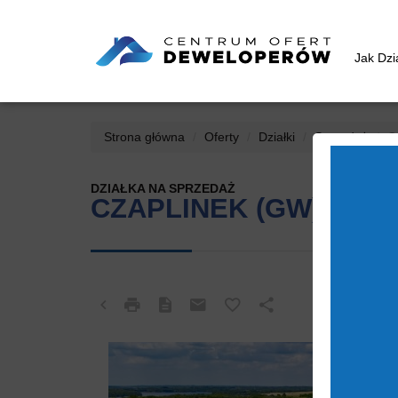
Jak Dz
Strona główna
Oferty
Działki
Sprzedaż
C
DZIAŁKA NA SPRZEDAŻ
CZAPLINEK (GW)