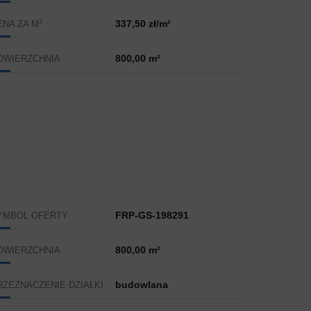
2
337,50 zł/m²
ENA ZA M
800,00 m²
OWIERZCHNIA
FRP-GS-198291
YMBOL OFERTY
800,00 m²
OWIERZCHNIA
budowlana
RZEZNACZENIE DZIAŁKI