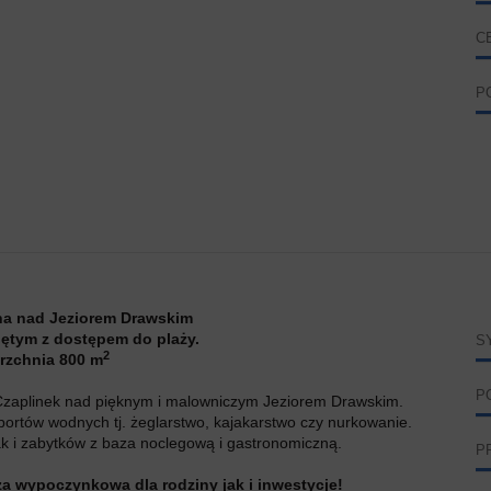
C
P
na nad Jeziorem Drawskim
ętym z dostępem do plaży.
S
2
rzchnia 800 m
P
Czaplinek nad pięknym i malowniczym Jeziorem Drawskim.
sportów wodnych tj. żeglarstwo, kajakarstwo czy nurkowanie.
jak i zabytków z baza noclegową i gastronomiczną.
P
za wypoczynkowa dla rodziny jak i inwestycje!