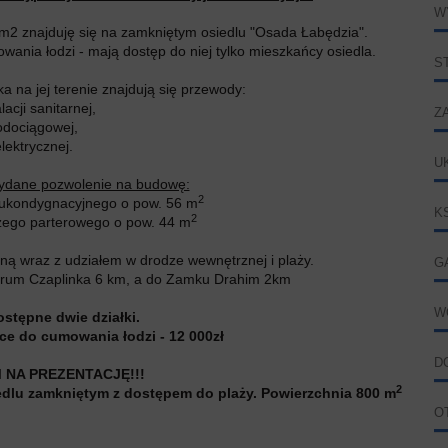
W
m2 znajduję się na zamkniętym osiedlu "Osada Łabędzia".
nia łodzi - mają dostęp do niej tylko mieszkańcy osiedla.
S
 na jej terenie znajdują się przewody:
alacji sanitarnej,
Z
odociągowej,
elektrycznej.
U
dane pozwolenie na budowę:
2
wukondygnacyjnego o pow. 56 m
K
2
zego parterowego o pow. 44 m
ną wraz z udziałem w drodze wewnętrznej i plaży.
G
trum Czaplinka 6 km, a do Zamku Drahim 2km
W
ostępne dwie działki.
ce do cumowania łodzi - 12 000zł
D
NA PREZENTACJĘ!!!
2
dlu zamkniętym z dostępem do plaży. Powierzchnia 800 m
O