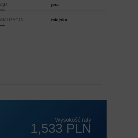
jest
RĄD
miejska
ANALIZACJA
Wysokość raty
1,533 PLN