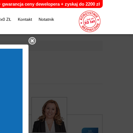
 +
g
warancja ceny dewelopera +
z
yskaj do 2200 zł
3x0 ZŁ
Kontakt
Notatnik
10