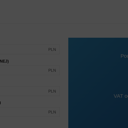
PLN
Po
NEJ)
PLN
PLN
VAT od
I
PLN