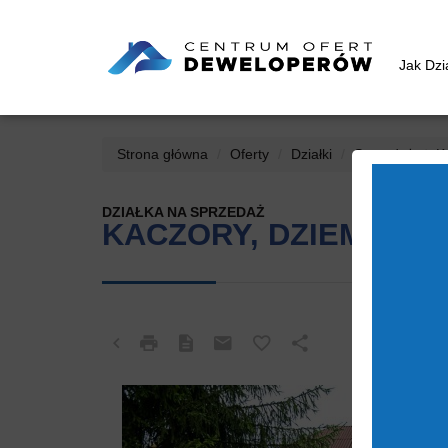
Jak Dz
Strona główna
Oferty
Działki
Sprzedaż
K
DZIAŁKA NA SPRZEDAŻ
KACZORY, DZIEMBOW