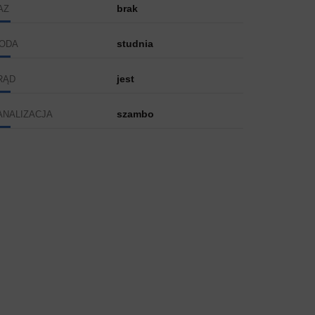
brak
AZ
studnia
ODA
jest
RĄD
szambo
ANALIZACJA