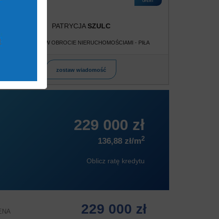
OFERT
PATRYCJA
SZULC
POŚREDNIK W OBROCIE NIERUCHOMOŚCIAMI - PIŁA
zostaw wiadomość
229 000 zł
2
136,88 zł/m
Oblicz ratę kredytu
229 000 zł
ENA