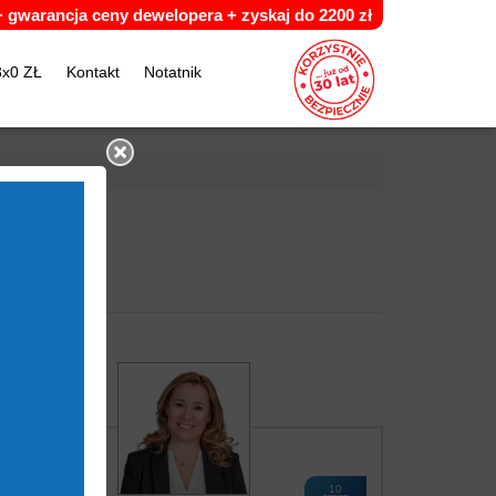
 +
g
warancja ceny dewelopera +
z
yskaj do 2200 zł
3x0 ZŁ
Kontakt
Notatnik
10