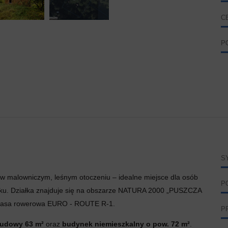
C
P
S
 w malowniczym, leśnym otoczeniu – idealne miejsce dla osób
P
giełku. Działka znajduje się na obszarze NATURA 2000 „PUSZCZA
trasa rowerowa EURO - ROUTE R-1.
P
budowy 63 m²
oraz
budynek niemieszkalny o pow. 72 m²
.