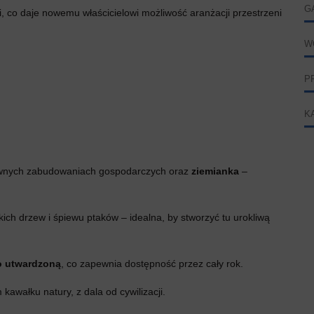
G
, co daje nowemu właścicielowi możliwość aranżacji przestrzeni
W
P
K
dawnych zabudowaniach gospodarczych oraz
ziemianka
–
kich drzew i śpiewu ptaków – idealna, by stworzyć tu urokliwą
o utwardzoną
, co zapewnia dostępność przez cały rok.
awałku natury, z dala od cywilizacji.