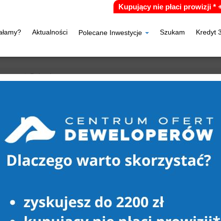
Kupujący nie płaci prowizji *
iałamy?
Aktualności
Szukam
Kredyt 
Polecane Inwestycje
aczory
Dziembowo
O