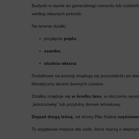
Budynki w stanie do generalnego remontu lub rozbiórki
według własnych potrzeb.
Na terenie działki:
przyłącze
prądu
,
szambo
,
studnia własna
.
Dodatkowo na posesji znajdują się pozostałości po 
klimatyczny akcent dawnych czasów.
Działka znajduje się
w środku lasu
, w otoczeniu wyso
„leśniczówkę” lub przytulny domek letniskowy.
Dojazd drogą leśną
, od strony Piła–Kalina
częściow
To wyjątkowe miejsce dla osób, które marzą o własnym k