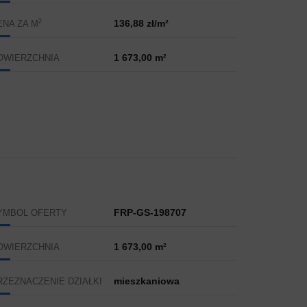
2
136,88 zł/m²
ENA ZA M
1 673,00 m²
OWIERZCHNIA
FRP-GS-198707
YMBOL OFERTY
1 673,00 m²
OWIERZCHNIA
mieszkaniowa
RZEZNACZENIE DZIAŁKI