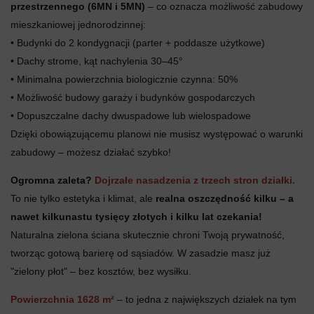
przestrzennego (6MN i 5MN)
– co oznacza możliwość zabudowy
mieszkaniowej jednorodzinnej:
• Budynki do 2 kondygnacji (parter + poddasze użytkowe)
• Dachy strome, kąt nachylenia 30–45°
• Minimalna powierzchnia biologicznie czynna: 50%
• Możliwość budowy garaży i budynków gospodarczych
• Dopuszczalne dachy dwuspadowe lub wielospadowe
Dzięki obowiązującemu planowi nie musisz występować o warunki
zabudowy – możesz działać szybko!
Ogromna zaleta?
Dojrzałe nasadzenia z trzech stron działki.
To nie tylko estetyka i klimat, ale
realna oszczędność kilku – a
nawet kilkunastu tysięcy złotych i kilku lat czekania!
Naturalna zielona ściana skutecznie chroni Twoją prywatność,
tworząc gotową barierę od sąsiadów. W zasadzie masz już
"zielony płot" – bez kosztów, bez wysiłku.
Powierzchnia 1628 m²
– to jedna z największych działek na tym