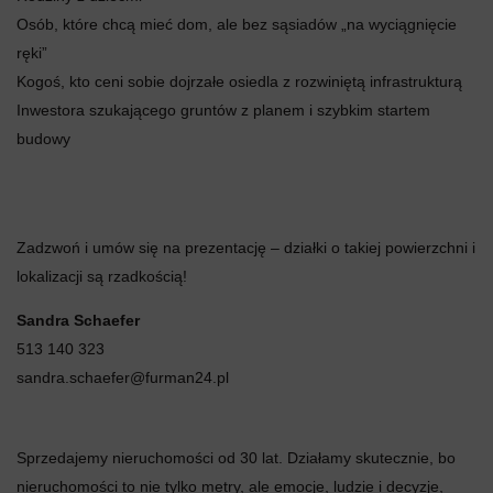
Osób, które chcą mieć dom, ale bez sąsiadów „na wyciągnięcie
ręki”
Kogoś, kto ceni sobie dojrzałe osiedla z rozwiniętą infrastrukturą
Inwestora szukającego gruntów z planem i szybkim startem
budowy
Zadzwoń i umów się na prezentację – działki o takiej powierzchni i
lokalizacji są rzadkością!
Sandra Schaefer
513 140 323
sandra.schaefer@furman24.pl
Sprzedajemy nieruchomości od 30 lat. Działamy skutecznie, bo
nieruchomości to nie tylko metry, ale emocje, ludzie i decyzje,