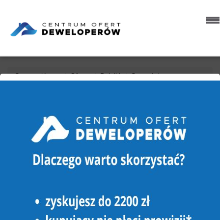
Strona główna
Oferty
Działki
Sprzedaż
Czarnków (gw)
Brzeźno
DZIAŁKA NA SPRZEDAŻ
CZARNKÓW (GW), BRZEŹNO