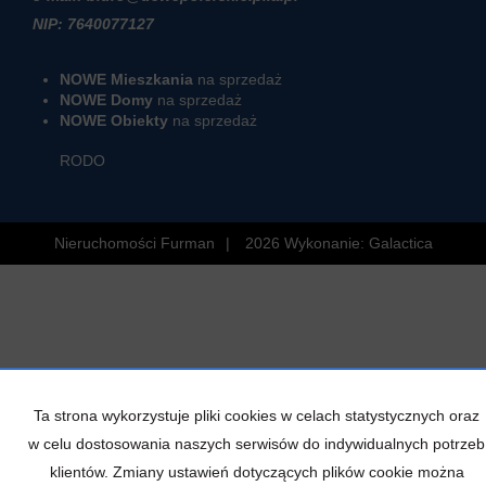
NIP: 7640077127
NOWE Mieszkania
na sprzedaż
NOWE Domy
na sprzedaż
NOWE Obiekty
na sprzedaż
RODO
Nieruchomości Furman
2026
Wykonanie:
Galactica
Ta strona wykorzystuje pliki cookies w celach statystycznych oraz
w celu dostosowania naszych serwisów do indywidualnych potrzeb
klientów. Zmiany ustawień dotyczących plików cookie można