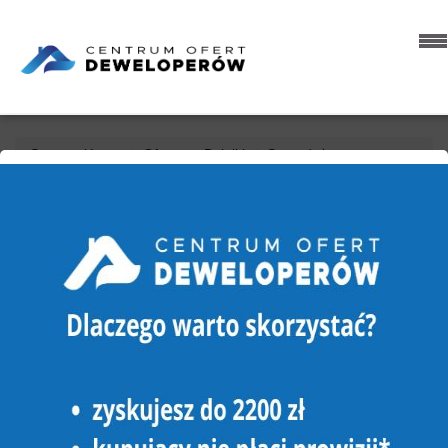
Strona główna
Oferty
Działki
Sprzedaż
Szydłowo (gw)
Dolaszewo
DZIAŁKA NA SPRZEDAŻ
SZYDŁOWO (GW), DOLASZEWO