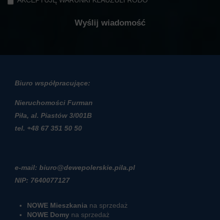
AKCEPTUJĘ WARUNKI KLAUZULI RODO
Biuro współpracujące:
Nieruchomości Furman
Piła, al. Piastów 3/001B
t
el. +48 67 351 50 50
e-mail: biuro@dewepolerskie.pila.pl
NIP: 7640077127
NOWE Mieszkania
na sprzedaż
NOWE Domy
na sprzedaż