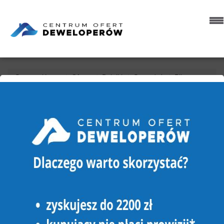
Strona główna
Oferty
Działki
Sprzedaż
Piła
Górne
DZIAŁKA NA SPRZEDAŻ
PIŁA, GÓRNE