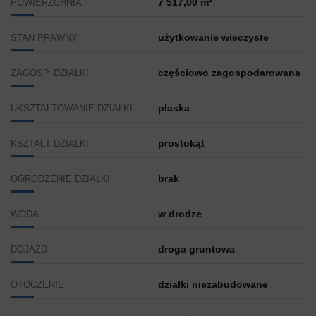
7 517,00 m²
POWIERZCHNIA
użytkowanie wieczyste
STAN PRAWNY
częściowo zagospodarowana
ZAGOSP. DZIAŁKI
płaska
UKSZTAŁTOWANIE DZIAŁKI
prostokąt
KSZTAŁT DZIAŁKI
brak
OGRODZENIE DZIAŁKI
w drodze
WODA
droga gruntowa
DOJAZD
działki niezabudowane
OTOCZENIE