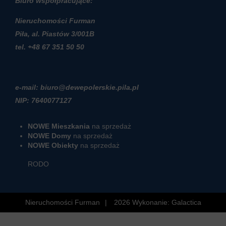
Biuro współpracujące:
Nieruchomości Furman
Piła, al. Piastów 3/001B
t
el. +48 67 351 50 50
e-mail: biuro@dewepolerskie.pila.pl
NIP: 7640077127
NOWE Mieszkania
na sprzedaż
NOWE Domy
na sprzedaż
NOWE Obiekty
na sprzedaż
RODO
Nieruchomości Furman
2026
Wykonanie:
Galactica