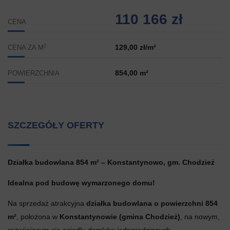
110 166 zł
CENA
2
129,00 zł/m²
CENA ZA M
854,00 m²
POWIERZCHNIA
SZCZEGÓŁY OFERTY
Działka budowlana 854 m² – Konstantynowo, gm. Chodzież
Idealna pod budowę wymarzonego domu!
Na sprzedaż atrakcyjna
działka budowlana o powierzchni 854
m²
, położona w
Konstantynowie (gmina Chodzież)
, na nowym,
rozwijającym się osiedlu domków jednorodzinnych.