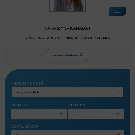
6
OFERT
KATARZYNA
KANABAJ
POŚREDNIK W OBROCIE NIERUCHOMOŚCIAMI - PIŁA
zostaw wiadomość
NIERUCHOMOŚĆ
CENA OD
CENA DO
zł
zł
150 000 zł
150 000 zł
LOKALIZACJA
200 000 zł
200 000 zł