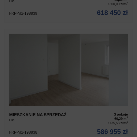
Piła
2
9 300,00 zł/m
618 450 zł
FRP-MS-198839
MIESZKANIE NA SPRZEDAŻ
3 pokoje
2
60,29 m
Piła
2
9 735,53 zł/m
586 955 zł
FRP-MS-198838