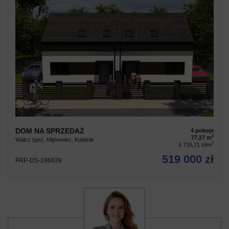
DOM NA SPRZEDAŻ
4 pokoje
2
77,27 m
Wałcz (gw), Kłębowiec, Kołatnik
2
6 716,71 zł/m
519 000 zł
FRP-DS-196639