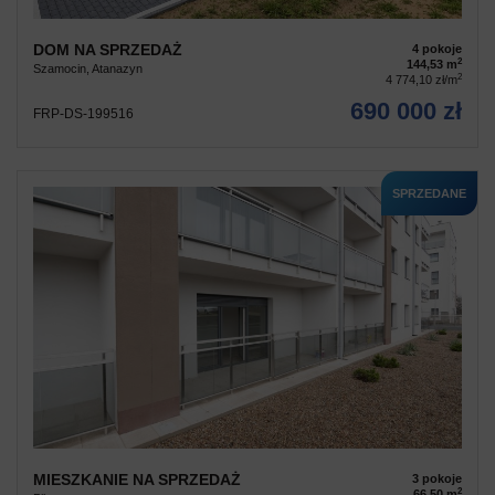
DOM NA SPRZEDAŻ
4 pokoje
2
144,53 m
Szamocin, Atanazyn
2
4 774,10 zł/m
690 000 zł
FRP-DS-199516
SPRZEDANE
MIESZKANIE NA SPRZEDAŻ
3 pokoje
2
66,50 m