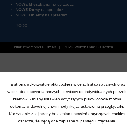
NOWE Mieszkania
na sprzedaż
NOWE Domy
na sprzedaż
NOWE Obiekty
na sprzedaż
RODO
Nieruchomości Furman
2026
Wykonanie:
Galactica
Ta strona wykorzystuje pliki cookies w celach statystycznych oraz
w celu dostosowania naszych serwisów do indywidualnych potrzeb
klientów. Zmiany ustawień dotyczących plików cookie można
dokonać w dowolnej chwili modyfikując ustawienia przeglądarki.
Korzystanie z tej strony bez zmian ustawień dotyczących cookies
oznacza, że będą one zapisane w pamięci urządzenia.