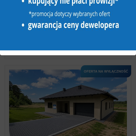
DOM NA SPRZEDAŻ
4 pokoje
2
100,20 m
Szydłowo
2
3 972,06 zł/m
398 000 zł
FRP-DS-199517
OFERTA NA WYŁĄCZNOŚĆ