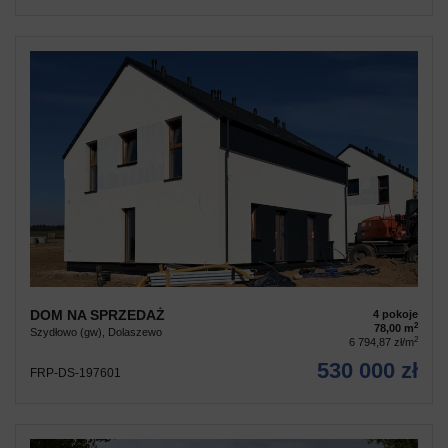
DOM NA SPRZEDAŻ
4 pokoje
2
78,00 m
Szydłowo (gw), Dolaszewo
2
6 794,87 zł/m
530 000 zł
FRP-DS-197601