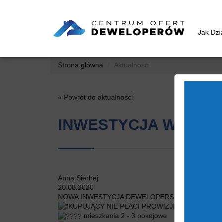
Jak Dz
Strona główna
Aktualności
« Powrót do aktualności
INWESTYCJA W LIPC
Anna Sierhej
20.08.2020
NOWA INWESTYCJA DEWELOPERSKA W LIPCE
KUPUJĄCY NIE PŁACI PROWIZJI
mieszkania 2 - 3 pokojowe