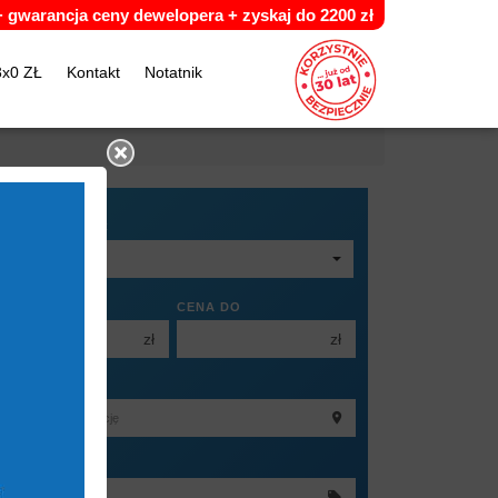
 +
g
warancja ceny dewelopera +
z
yskaj do 2200 zł
3x0 ZŁ
Kontakt
Notatnik
NIERUCHOMOŚĆ
ENA OD
CENA DO
zł
zł
0 000 zł
150 000 zł
OKALIZACJA
0 000 zł
200 000 zł
0 000 zł
250 000 zł
UMER OFERTY
0 000 zł
300 000 zł