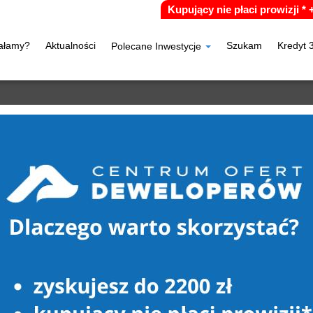
Kupujący nie płaci prowizji *
iałamy?
Aktualności
Szukam
Kredyt 
Polecane Inwestycje
E
C
15
L
20
25
N
30