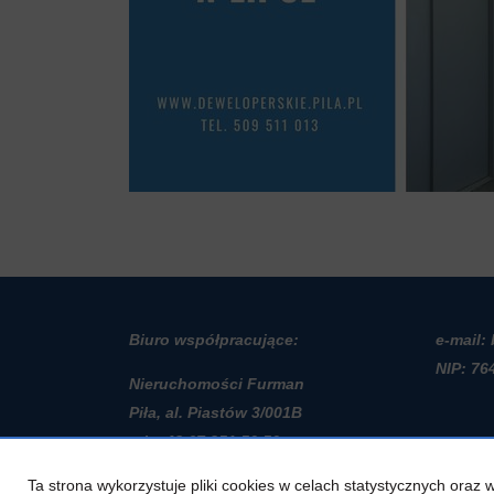
Biuro współpracujące:
e-mail:
NIP: 76
Nieruchomości Furman
Piła, al. Piastów 3/001B
t
el. +48 67 351 50 50
Ta strona wykorzystuje pliki cookies w celach statystycznych ora