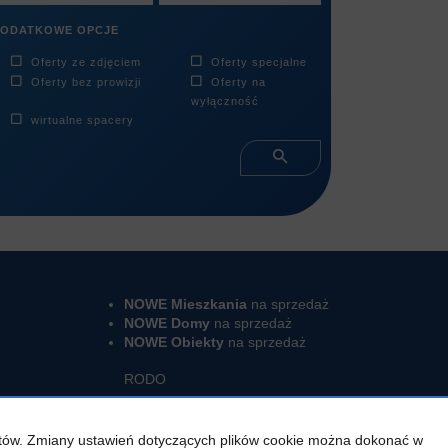
ODATKOWE OPCJE
Oferty ze zdjęciem
Oferty specjalne
Oferty bez prowizji
Oferty na
wyłączność
wirtualne spacery
NOWE Mieszkania
na sprzedaż
NOWE Domy
na sprzedaż
NOWE Obiekty
na sprzedaż
RODO
ientów. Zmiany ustawień dotyczących plików cookie można dokonać w