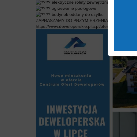
elektryczne rolety zewnętrzne
ogrzewanie podłogowe
budynek oddany do użytku
ZAPRASZAMY DO PRZYMIERZENIA SIĘ DO NOWE
https://www.deweloperskie.pila.pl/oferty/Lipka