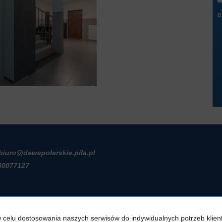
D
 biuro@dewepolerskie.pila.pl
40077127
z w celu dostosowania naszych serwisów do indywidualnych potrzeb kl